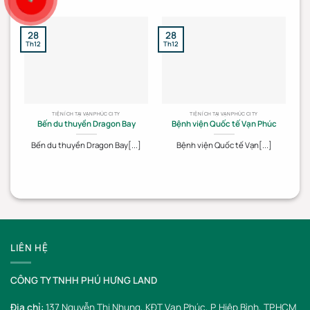
28
28
2
Th12
Th12
Th
TIỆN ÍCH TẠI VẠN PHÚC CITY
TIỆN ÍCH TẠI VẠN PHÚC CITY
Bến du thuyền Dragon Bay
Bệnh viện Quốc tế Vạn Phúc
Bến du thuyền Dragon Bay[...]
Bệnh viện Quốc tế Vạn[...]
LIÊN HỆ
CÔNG TY TNHH PHÚ HƯNG LAND
Địa chỉ:
137 Nguyễn Thị Nhung, KĐT Vạn Phúc, P. Hiệp Bình, TP.HCM