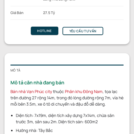
Giá Bán
27.5 Tỷ
HOTLINE
YÊU CẦU TƯ VẤN
MÔ TẢ
Mô tả căn nhà đang bán
Bán nhà Vạn Phúc city
thuộc
Phân khu Đông Nam
, tọa lạc
trên đường 27 rộng 14m, trong đó lòng đường rộng 7m, vỉa hè
mỗi bên 3.5m, xe ô tô di chuyển và đậu đỗ dễ dàng.
Diện tích: 7x19m, diện tích xây dựng 7x14m, chừa sân
trước 3m, sân sau 2m. Diện tích sàn: 600m2
Hướng nhà: Tây Bắc