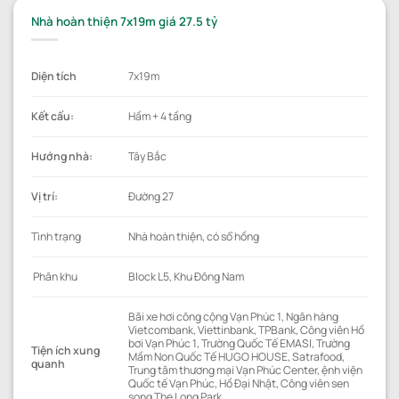
Nhà hoàn thiện 7x19m giá 27.5 tỷ
Diện tích
7x19m
Kết cấu:
Hầm + 4 tầng
Hướng nhà:
Tây Bắc
Vị trí:
Đường 27
Tình trạng
Nhà hoàn thiện, có sổ hồng
Phân khu
Block L5, Khu Đông Nam
Bãi xe hơi công cộng Vạn Phúc 1, Ngân hàng
Vietcombank, Viettinbank, TPBank, Công viên Hồ
bơi Vạn Phúc 1, Trường Quốc Tế EMASI, Trường
Tiện ích xung
Mầm Non Quốc Tế HUGO HOUSE, Satrafood,
quanh
Trung tâm thương mại Vạn Phúc Center, ệnh viện
Quốc tế Vạn Phúc, Hồ Đại Nhật, Công viên sen
song The Long Park.