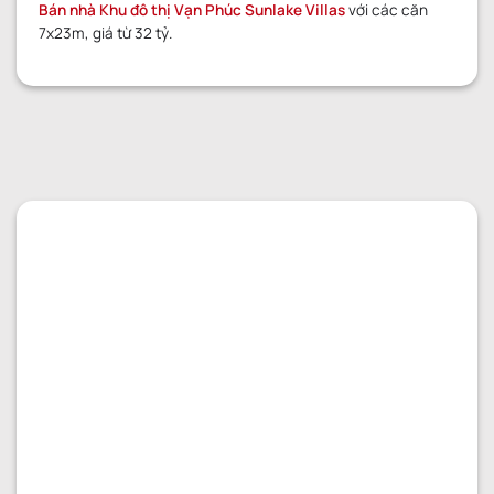
Bán nhà Khu đô thị Vạn Phúc Sunlake Villas
với các căn
7x23m, giá từ 32 tỷ.
GỬI YÊU CẦU
GỬI YÊU CẦU