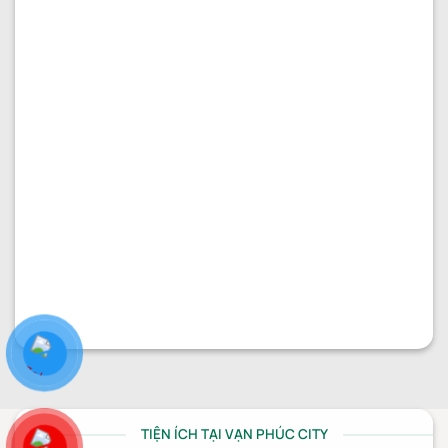
PHÂN KHU ĐÔNG NAM
Nhà thô 7x20m đường 37 giá chỉ 30.6 tỷ
Diện tích:
7x20
Kết cấu:
Hầm + 5 tầng
Hướng nhà:
Bắc
Vị trí:
Đường 37
Giá:
30.600.000.000
₫
TIỆN ÍCH TẠI VẠN PHÚC CITY