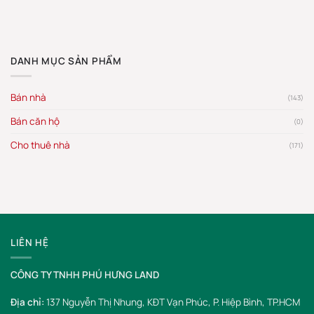
DANH MỤC SẢN PHẨM
Bán nhà
(143)
Bán căn hộ
(0)
Cho thuê nhà
(171)
LIÊN HỆ
CÔNG TY TNHH PHÚ HƯNG LAND
Địa chỉ:
137 Nguyễn Thị Nhung, KĐT Vạn Phúc, P. Hiệp Bình, TP.HCM