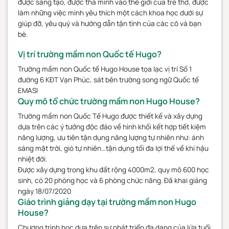
được sáng tạo, được thả mình vào thế giới của trẻ thơ, được
làm những việc mình yêu thích một cách khoa học dưới sự
giúp đỡ, yêu quý và hướng dẫn tận tình của các cô và bạn
bè.
Vị trí trường mầm non Quốc tế Hugo?
Trường mầm non Quốc tế Hugo House tọa lạc vị trí Số 1
đường 6 KĐT Vạn Phúc, sát bên trường song ngữ Quốc tế
EMASI
Quy mô tổ chức trường mầm non Hugo House?
Trường mầm non Quốc Tế Hugo được thiết kế và xây dựng
dựa trên các ý tưởng độc đáo về hình khối kết hợp tiết kiệm
năng lượng, ưu tiên tận dụng năng lượng tự nhiên như: ánh
sáng mặt trời, gió tự nhiên…tận dụng tối đa lợi thế về khí hậu
nhiệt đới.
​​​​​​​Được xây dựng trong khu đất rộng 4000m2, quy mô 600 học
sinh, có 20 phòng học và 6 phòng chức năng. Đã khai giảng
ngày 18/07/2020
Giáo trình giảng dạy tại trường mầm non Hugo
House?
Chương trình học dựa trên sự phát triển đa dạng của lứa tuổi