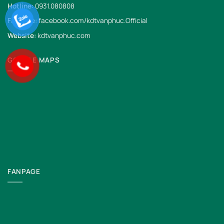
Hotline:
0931.080808
Fanpage:
facebook.com/kdtvanphuc.Official
Website:
kdtvanphuc.com
GOOGLE MAPS
FANPAGE