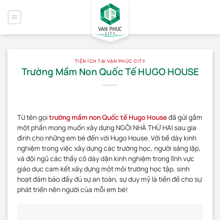
Bỏ
qua
nội
dung
TIỆN ÍCH TẠI VẠN PHÚC CITY
Trường Mầm Non Quốc Tế HUGO HOUSE
Từ tên gọi
trường mầm non Quốc tế Hugo House
đã gửi gắm
một phần mong muốn xây dựng NGÔI NHÀ THỨ HAI sau gia
đình cho những em bé đến với Hugo House. Với bề dày kinh
nghiệm trong việc xây dựng các trường học, người sáng lập,
và đội ngũ các thầy cô dày dặn kinh nghiệm trong lĩnh vực
giáo dục cam kết xây dựng một môi trường học tập, sinh
hoạt đảm bảo đầy đủ sự an toàn, sự duy mỹ là tiền đề cho sự
phát triển nên người của mỗi em bé!