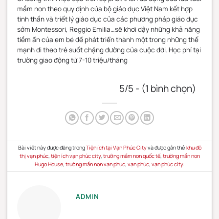
mầm non theo quy định của bộ giáo dục Việt Nam kết hợp
tinh thần và triết lý giáo dục của các phương pháp giáo dục
sớm Montessori, Reggio Emilia…sẽ khơi dậy những khả năng
tiềm ẩn của em bé để phát triển thành một trong những thế
mạnh đi theo trẻ suốt chặng đường của cuộc đời. ​​​​​​​Học phí tại
trường giao động từ 7-10 triệu/tháng
5/5 - (1 bình chọn)
Bài viết này được đăng trong
Tiện ích tại Vạn Phúc City
và được gắn thẻ
khu đô
thị vạn phúc
,
tiện ích vạn phúc city
,
trường mầm non quốc tế
,
trường mần non
Hugo House
,
trường mần non vạn phúc
,
vạn phúc
,
vạn phúc city
.
ADMIN