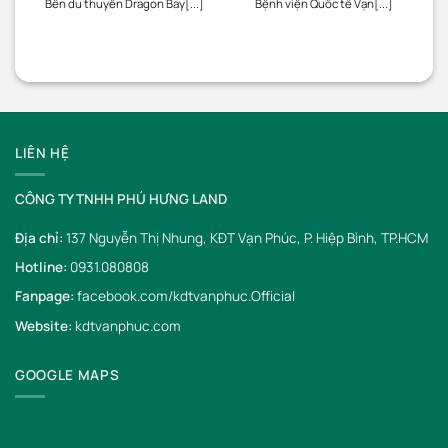
Bến du thuyền Dragon Bay[...]
Bệnh viện Quốc tế Vạn[...]
LIÊN HỆ
CÔNG TY TNHH PHÚ HƯNG LAND
Địa chỉ:
137 Nguyễn Thị Nhung, KĐT Vạn Phúc, P. Hiệp Bình, TP.HCM
Hotline:
0931.080808
Fanpage:
facebook.com/kdtvanphuc.Official
Website:
kdtvanphuc.com
GOOGLE MAPS