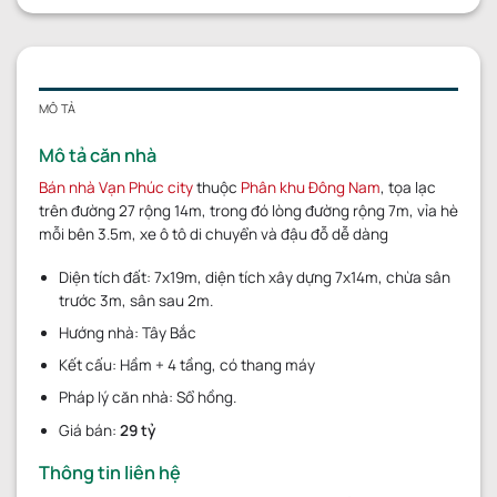
MÔ TẢ
Mô tả căn nhà
Bán nhà Vạn Phúc city
thuộc
Phân khu Đông Nam
, tọa lạc
trên đường 27 rộng 14m, trong đó lòng đường rộng 7m, vỉa hè
mỗi bên 3.5m, xe ô tô di chuyển và đậu đỗ dễ dàng
Diện tích đất: 7x19m, diện tích xây dựng 7x14m, chừa sân
trước 3m, sân sau 2m.
Hướng nhà: Tây Bắc
Kết cấu: Hầm + 4 tầng, có thang máy
Pháp lý căn nhà: Sổ hồng.
Giá bán:
29 tỷ
Thông tin liên hệ