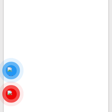
PHÂN KHU ĐÔNG NAM
Nhà thô 7x20m đường 37 giá chỉ 30.6 tỷ