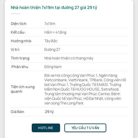
Nhà hoàn thiện 7x19m tại đường 27 giá 29 tỷ
Diện tích
7x19m
Kết cấu:
Hầm + 4 tầng
Hướng nhà:
Tây Bắc
Vị trí:
Đường 27
Tình trạng
Nhà hoàn thiện có thang máy
Phân khu
Đông Nam
Bãi xe hơi công cộng Vạn Phúc 1, Ngân hàng
Vietcombank, Viettinbank, TPBank, Công viên Hồ
bơi Vạn Phúc 1, Trường Quốc Tế EMASI, Trường
Tiện ích xung
Mầm Non Quốc Tế HUGO HOUSE, Satrafood,
quanh
Trung tâm thương mại Vạn Phúc Center, Bệnh
viện Quốc tế Vạn Phúc, Hồ Đại Nhật, công viên
ven song The Long Park
Giá Bán
29 tỷ
HOTLINE
YÊU CẦU TƯ VẤN