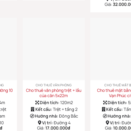
Giá:
32.000.
NG
CHO THUÊ VĂN PHÒNG
CHO THUÊ MẶT 
ường 10
Cho thuê văn phòng trệt + lầu
Cho thuê mặt bằ
của căn 5x22m
Vạn Phúc ci
14m
Diện tích:
120m2
Diện tích:
5
trệt
Kết cấu:
Trệt + tầng 2
Kết cấu:
Tần
am
Hướng nhà:
Đông Bắc
Hướng nhà
10
Vị trí:
Đường 4
Vị trí:
Đườ
₫
Giá:
17.000.000
₫
Giá:
10.000.