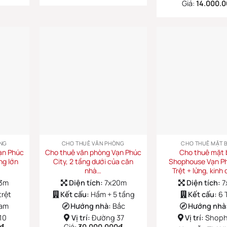
Giá:
14.000.
NG
CHO THUÊ VĂN PHÒNG
CHO THUÊ MẶT 
ạn Phúc
Cho thuê văn phòng Vạn Phúc
Cho thuê mặt
ng lớn
City, 2 tầng dưới của căn
Shophouse Vạn Ph
nhà…
Trệt + lửng, kinh
13m
Diện tích:
7x20m
Diện tích:
7
trệt
Kết cấu:
Hầm + 5 tầng
Kết cấu:
6 
am
Hướng nhà:
Bắc
Hướng nhà
10
Vị trí:
Đường 37
Vị trí:
Shop
₫
Giá:
30.000.000
₫