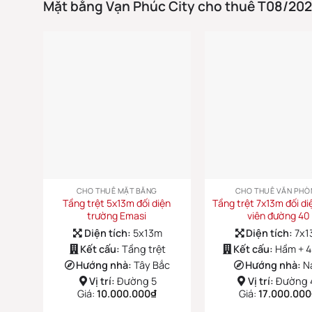
Mặt bằng Vạn Phúc City cho thuê T08/20
CHO THUÊ MẶT BẰNG
CHO THUÊ VĂN PHÒ
Tầng trệt 5x13m đối diện
Tầng trệt 7x13m đối d
trường Emasi
viên đường 40
Diện tích:
5x13m
Diện tích:
7x1
Kết cấu:
Tầng trệt
Kết cấu:
Hầm + 4
Hướng nhà:
Tây Bắc
Hướng nhà:
N
Vị trí:
Đường 5
Vị trí:
Đường 
Giá:
10.000.000
₫
Giá:
17.000.000