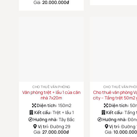
Giá:
20.000.000
₫
CHO THUÊ VĂN PHÒNG
CHO THUÊ VĂN PHÒ
Văn phòng trệt + lầu 1 của căn
Cho thuê văn phòng V
nhà 7x20m
city – Tầng trệt 50m2 
Diện tích:
150m2
Diện tích:
50
Kết cấu:
Trệt + lầu 1
Kết cấu:
Tầng 
Hướng nhà:
Tây Bắc
Hướng nhà:
Đôn
Vị trí:
Đường 29
Vị trí:
Đường 
Giá:
27.000.000
₫
Giá:
10.000.000