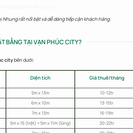
Nhung rất nổi bật và dễ dàng tiếp cận khách hàng.
T BẰNG TẠI VẠN PHÚC CITY?
c city
bên dưới:
Diện tích
Giá thuê/tháng
5m x 13m
10-12tr
6m x 10m
13-15tr
7m x 13m
16-19tr
5m x 15 (trệt) + 5m x 11m (lửng)
20-22tr