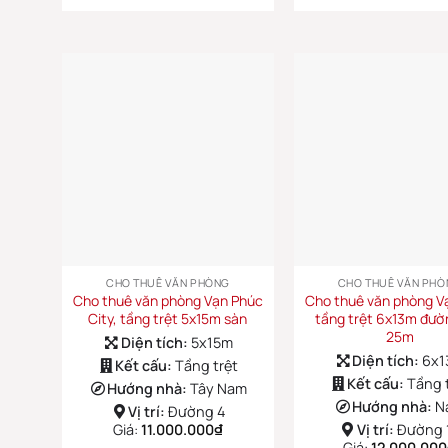
CHO THUÊ VĂN PHÒNG
CHO THUÊ VĂN PHÒ
Cho thuê văn phòng Vạn Phúc
Cho thuê văn phòng V
City, tầng trệt 5x15m sàn
tầng trệt 6x13m đườ
25m
Diện tích:
5x15m
Diện tích:
6x
Kết cấu:
Tầng trệt
Kết cấu:
Tầng 
Hướng nhà:
Tây Nam
Hướng nhà:
N
Vị trí:
Đường 4
Giá:
11.000.000
₫
Vị trí:
Đường 
Giá:
12.000.000