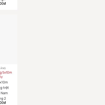
000
₫
BẰNG
ng 5x10m
ty
x10m
g trệt
:
Nam
ng 2
000
₫