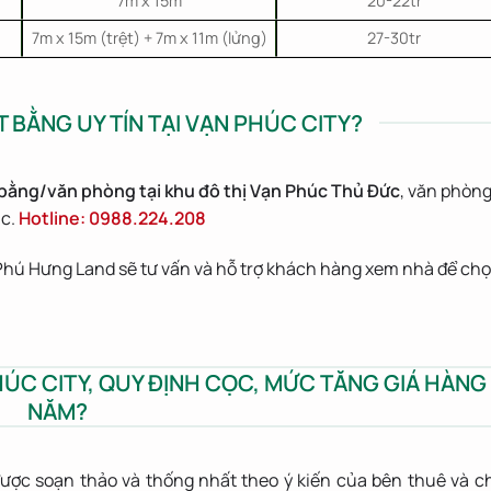
7m x 15m
20-22tr
7m x 15m (trệt) + 7m x 11m (lửng)
27-30tr
 BẰNG UY TÍN TẠI VẠN PHÚC CITY?
bằng/văn phòng
tại khu đô thị Vạn Phúc Thủ Đức
, văn phòn
úc.
Hotline:
0988.224.208
 Phú Hưng Land sẽ tư vấn và hỗ trợ khách hàng xem nhà để ch
ÚC CITY, QUY ĐỊNH CỌC, MỨC TĂNG GIÁ HÀNG
NĂM?
ược soạn thảo và thống nhất theo ý kiến của bên thuê và c