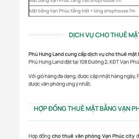
Mặt bằng Vạn Phúc tầng trệt shophouse 7m
Mặt bằng Vạn Phúc tầng trệt + lửng shophouse 7m
DỊCH VỤ CHO THUÊ MẶT
Phú Hưng Land
cung cấp dịch vụ cho thuê
mặt 
Phú Hưng Land đặt tại 108 Đường 2, KĐT Vạn Ph
Với giỏ hàng đa dạng, được cập nhật hàng ngày,
được văn phòng ưng ý nhất.
HỢP ĐỒNG THUÊ MẶT BẰNG VẠN PH
Hợp đồng
cho thuê văn phòng Vạn Phúc city
đ