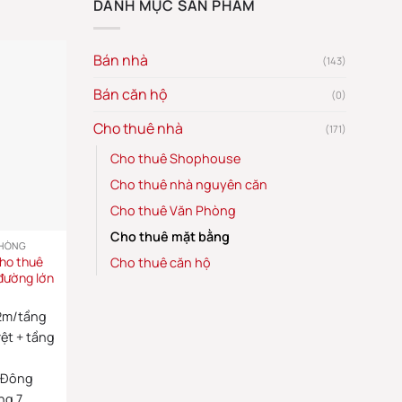
DANH MỤC SẢN PHẨM
theo
mới
nhất
Bán nhà
(143)
Bán căn hộ
(0)
Cho thuê nhà
(171)
Cho thuê Shophouse
Cho thuê nhà nguyên căn
Cho thuê Văn Phòng
Cho thuê mặt bằng
PHÒNG
ho thuê
Cho thuê căn hộ
 đường lớn
2m/tầng
ệt + tầng
Đông
ng 7