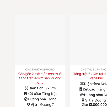
CHO THUÊ VĂN PHÒNG
CHO THUÊ VĂN PHÒ
Căn góc 2 mặt tiền cho thuê
Tầng trệt 6x14m tại đ
tầng trệt 9x12m sàn, đường
– Vạn Phúc
lớn…
Diện tích:
6x
Diện tích:
9x12m
Kết cấu:
Tầng 
Kết cấu:
Tầng trệt
Hướng nhà:
N
Hướng nhà:
Đông
Vị trí:
Đường 
Vị trí:
Đường 7
Giá:
13.000.000