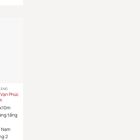
BẰNG
 Vạn Phúc
0m
x10m
ằng tầng
:
Nam
ng 2