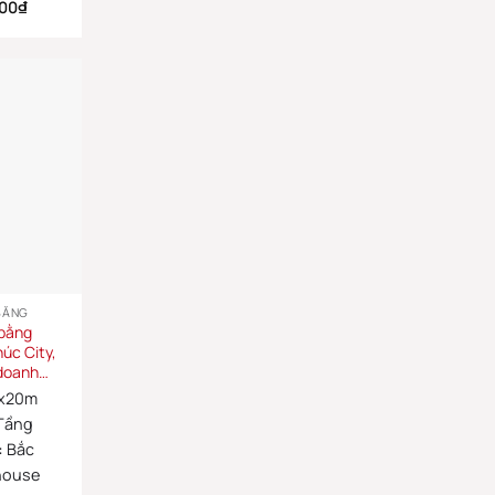
000
₫
BẰNG
 bằng
úc City,
 doanh…
x20m
Tầng
:
Bắc
house