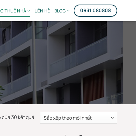
0931.080808
O THUÊ NHÀ
LIÊN HỆ
BLOG
Đã
6 của 30 kết quả
sắp
xếp