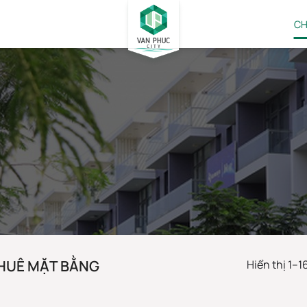
CH
CHO THUÊ NHÀ KĐT VẠN PHÚC
DANH MỤC CHO THUÊ MẶT BẰNG
HUÊ MẶT BẰNG
Hiển thị 1–1