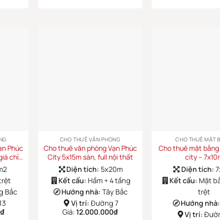
NG
CHO THUÊ VĂN PHÒNG
CHO THUÊ MẶT 
ạn Phúc
Cho thuê văn phòng Vạn Phúc
Cho thuê mặt bằng
giá chỉ…
City 5x15m sàn, full nội thất
city – 7x1
m2
Diện tích:
5x20m
Diện tích:
7
trệt
Kết cấu:
Hầm + 4 tầng
Kết cấu:
Mặt b
g Bắc
Hướng nhà:
Tây Bắc
trệt
13
Vị trí:
Đường 7
Hướng nhà
₫
Giá:
12.000.000
₫
Vị trí:
Đườ