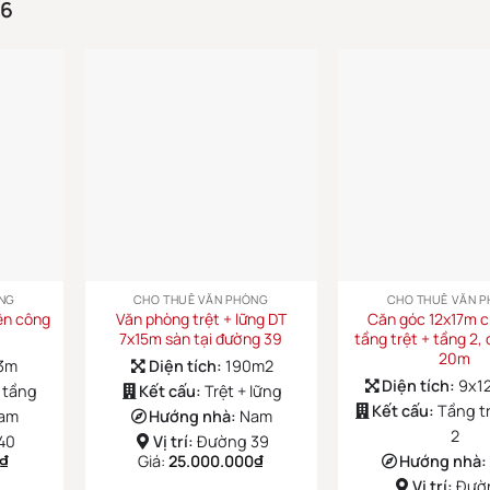
26
NG
CHO THUÊ VĂN PHÒNG
CHO THUÊ VĂN 
iện công
Văn phòng trệt + lững DT
Căn góc 12x17m c
7x15m sàn tại đường 39
tầng trệt + tầng 2,
20m
3m
Diện tích:
190m2
Diện tích:
9x1
 tầng
Kết cấu:
Trệt + lững
Kết cấu:
Tầng tr
am
Hướng nhà:
Nam
2
40
Vị trí:
Đường 39
₫
Giá:
25.000.000
₫
Hướng nhà:
Vị trí:
Đườ