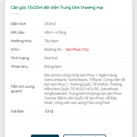
Căn góc 13x20m đối diện Trung tâm thương mại
Diện tích
253m2
Kết cấu:
Hầm + 4 tầng
Hướng nhà:
Tây Nam
Vị trí:
Đường 36 –
Vạn Phúc City
Tình trạng
Nhà thô
Phân khu
Đông Nam
Bãi xe hơi công cộng Vạn Phúc 1, Ngân hàng
Vietcombank, Viettinbank, TPBank, Công viên Hồ
bơi Vạn Phúc 1, Trường Quốc Tế EMASI, Trường
Tiện ích xung
Mầm Non Quốc Tế HUGO HOUSE, Satrafood,
quanh
Kingfoodmart, Trung tâm thương mại Vạn Phúc
Center, Bệnh viện Quốc tế Vạn Phúc, Hồ Đại
Nhật, công viên ven song The Long Park
Giá Bán
53 tỷ