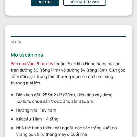
HOTLINE
YÊU CẦU TƯ VẤN
MÔ TẢ
Mô tả căn nhà
Bán nhà Vạn Phúc city
thuộc Phân khu Đông Nam, tọa lạc
trên đường 36 (rộng 14m) và đường 34 (rộng 16m). Căn góc
nằm đối diện Trung tâm thương mại nên có tiềm năng
thương mại lớn.
Diện tích đất: 253m2 (13x20m), diện tích xây dựng
10x15m, chừa sân trước 3m, sân sau 2m.
Hướng nhà: Tây Nam
Kết cấu: Hầm + 4 tầng
Nhà thô hoàn thiện mặt ngoài, các sàn trống suốt có
thang bộ và hố thang máy ở cuối nhà