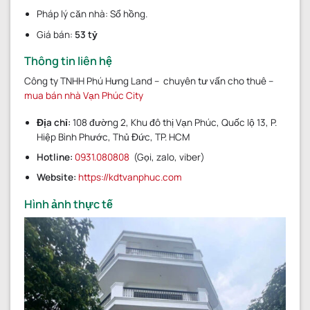
Pháp lý căn nhà: Sổ hồng.
Giá bán:
53 tỷ
Thông tin liên hệ
Công ty TNHH Phú Hưng Land – chuyên tư vấn cho thuê –
mua bán nhà Vạn Phúc City
Địa chỉ:
108 đường 2, Khu đô thị Vạn Phúc, Quốc lộ 13, P.
Hiệp Bình Phước, Thủ Đức, TP. HCM
Hotline:
0931.080808
(Gọi, zalo, viber)
Website:
https://kdtvanphuc.com
Hình ảnh thực tế