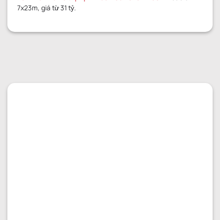
7x23m, giá từ 31 tỷ.
GỬI YÊU CẦU
GỬI YÊU CẦU