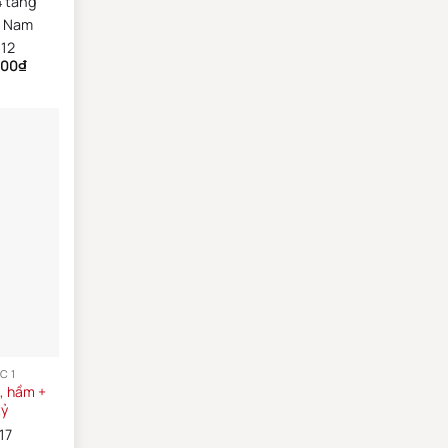
4 tầng
y Nam
12
000
₫
C 1
, hầm +
tỷ
17