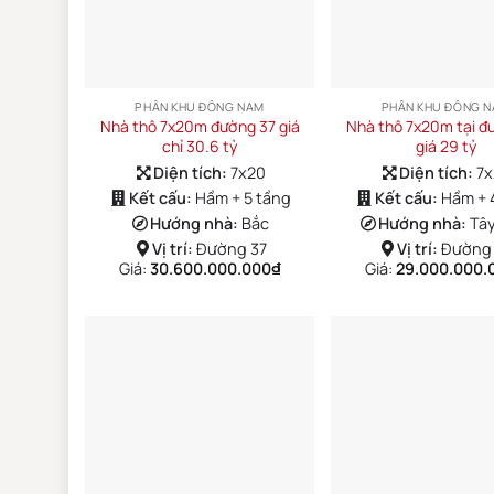
PHÂN KHU ĐÔNG NAM
PHÂN KHU ĐÔNG 
Nhà thô 7x20m đường 37 giá
Nhà thô 7x20m tại đ
chỉ 30.6 tỷ
giá 29 tỷ
Diện tích:
7x20
Diện tích:
7
Kết cấu:
Hầm + 5 tầng
Kết cấu:
Hầm + 
Hướng nhà:
Bắc
Hướng nhà:
Tâ
Vị trí:
Đường 37
Vị trí:
Đường
Giá:
30.600.000.000
₫
Giá:
29.000.000.