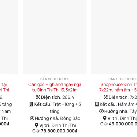
E
BÁN SHOPHOUSE
BÁN SHOPHOUS
 tại
Căn góc Highland ngay ngã
Shophouse Đinh Th
ị Thi
tư Đinh Thị Thi 13,3x21m
7x22m, hầm âm + 5
6,1
Diện tích:
266,4
Diện tích:
7x
5 tầng
Kết cấu:
Trệt + lững + 3
Kết cấu:
Hầm âm +
y Nam
tầng
Hướng nhà:
Tâ
 Thi
Hướng nhà:
Đông Bắc
Vị trí:
Đinh Thị
000
₫
Giá:
49.000.000.
Vị trí:
Đinh Thị Thi
Giá:
78.800.000.000
₫