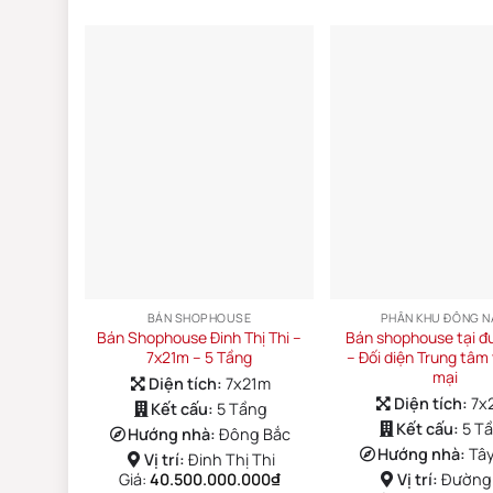
BÁN SHOPHOUSE
PHÂN KHU ĐÔNG 
Bán Shophouse Đinh Thị Thi –
Bán shophouse tại đ
7x21m – 5 Tầng
– Đối diện Trung tâm
mại
Diện tích:
7x21m
Diện tích:
7x
Kết cấu:
5 Tầng
Kết cấu:
5 T
Hướng nhà:
Đông Bắc
Hướng nhà:
Tâ
Vị trí:
Đinh Thị Thi
Giá:
40.500.000.000
₫
Vị trí:
Đường