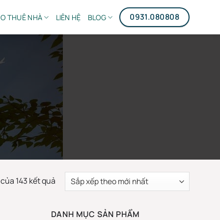
0931.080808
O THUÊ NHÀ
LIÊN HỆ
BLOG
Đã
 của 143 kết quả
sắp
xếp
DANH MỤC SẢN PHẨM
theo