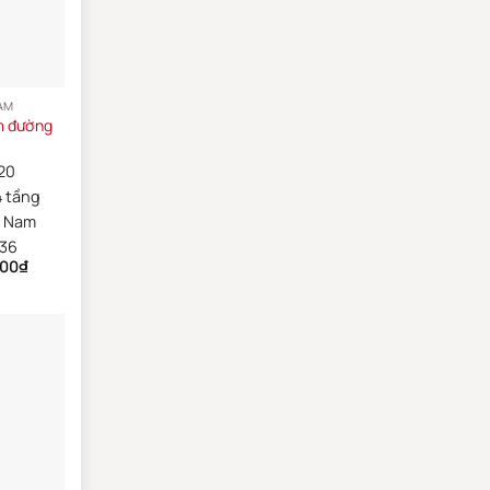
AM
m đường
20
4 tầng
y Nam
36
000
₫