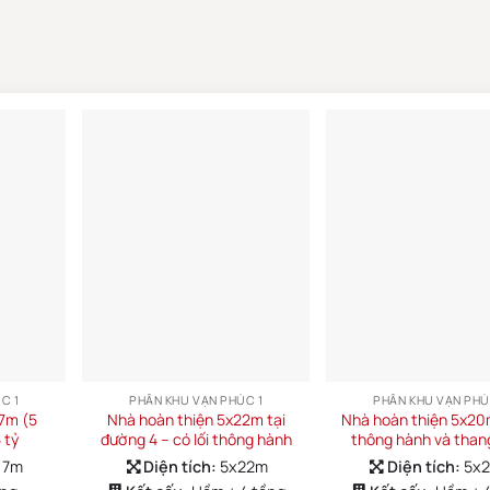
C 1
PHÂN KHU VẠN PHÚC 1
PHÂN KHU VẠN PHÚ
17m (5
Nhà hoàn thiện 5x22m tại
Nhà hoàn thiện 5x20m
 tỷ
đường 4 – có lối thông hành
thông hành và tha
17m
Diện tích:
5x22m
Diện tích:
5x