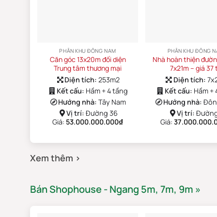
PHÂN KHU ĐÔNG NAM
PHÂN KHU ĐÔNG 
Căn góc 13x20m đối diện
Nhà hoàn thiện đường
Trung tâm thương mại
7x21m – giá 37 
Diện tích:
253m2
Diện tích:
7x
Kết cấu:
Hầm + 4 tầng
Kết cấu:
Hầm + 
Hướng nhà:
Tây Nam
Hướng nhà:
Đôn
Vị trí:
Đường 36
Vị trí:
Đường
Giá:
53.000.000.000
₫
Giá:
37.000.000.
Xem thêm ›
Bán Shophouse - Ngang 5m, 7m, 9m »