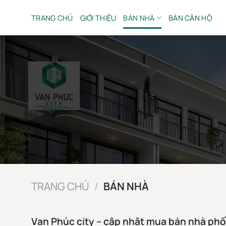
Bỏ
qua
TRANG CHỦ
GIỚI THIỆU
BÁN NHÀ
BÁN CĂN HỘ
nội
dung
TRANG CHỦ
/
BÁN NHÀ
Vạn Phúc city – cập nhật mua bán nhà ph