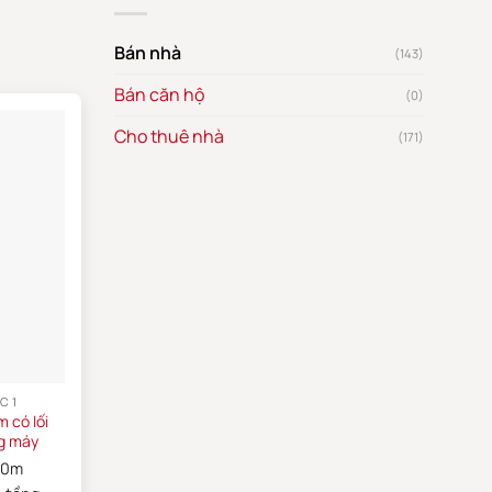
mới
nhất
Bán nhà
(143)
Bán căn hộ
(0)
Cho thuê nhà
(171)
C 1
 có lối
ng máy
20m