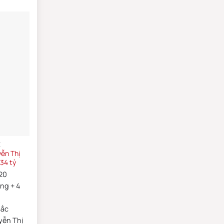
E
ễn Thị
34 tỷ
20
ửng + 4
Bắc
ễn Thị