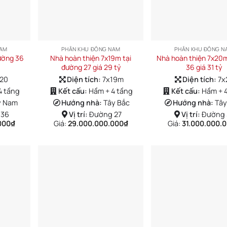
NAM
PHÂN KHU ĐÔNG NAM
PHÂN KHU ĐÔNG N
ường 36
Nhà hoàn thiện 7x19m tại
Nhà hoàn thiện 7x20
đường 27 giá 29 tỷ
36 giá 31 tỷ
x20
Diện tích:
7x19m
Diện tích:
7x
4 tầng
Kết cấu:
Hầm + 4 tầng
Kết cấu:
Hầm + 
y Nam
Hướng nhà:
Tây Bắc
Hướng nhà:
Tâ
 36
Vị trí:
Đường 27
Vị trí:
Đường 
000
₫
Giá:
29.000.000.000
₫
Giá:
31.000.000.