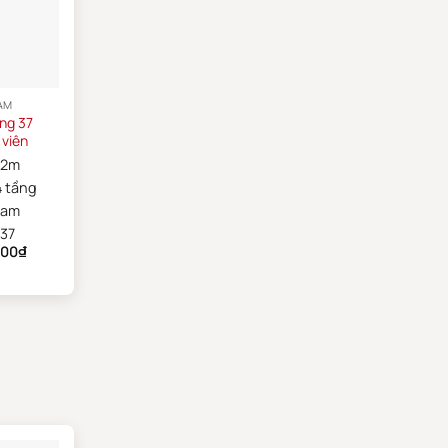
AM
ng 37
 viên
22m
4 tầng
am
37
000
₫