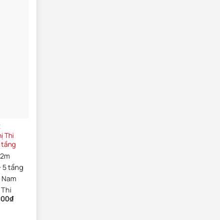
E
ị Thi
 tầng
22m
 5 tầng
y Nam
 Thi
000
₫