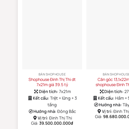
BÁN SHOPHOUSE
BÁN SHOPHOUS
Shophouse Đinh Thị Thi dt
Căn góc 13,1x22m
7x21m giá 39.5 tỷ
shophouse Đinh Th
Diện tích:
7x21m
Diện tích:
27
Kết cấu:
Trệt + lững + 3
Kết cấu:
Hầm + 
tầng
Hướng nhà:
Tâ
Hướng nhà:
Đông Bắc
Vị trí:
Đinh Thị
Giá:
98.680.000.
Vị trí:
Đinh Thị Thi
Giá:
39.500.000.000
₫