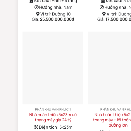
Kết cấu:
Hầm + 4 tầng
Kết cấu:
5 t
Hướng nhà:
Nam
Hướng nhà:
Vị trí:
Đường 10
Vị trí:
Đường
Giá:
25.500.000.000
₫
Giá:
17.500.000.
PHÂN KHU VẠN PHÚC 1
PHÂN KHU VẠN PHÚ
Nhà hoàn thiện 5x23m có
Nhà hoàn thiện 5x
thang máy giá 24 tỷ
thang máy + lối thô
đường lớn
Diện tích:
5x23m