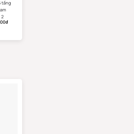
5 tầng
am
 2
000
₫