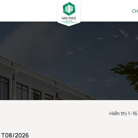
CH
BÁN NHÀ VẠN PHÚC CITY
Hiển thị 1–16
ố T08/2026