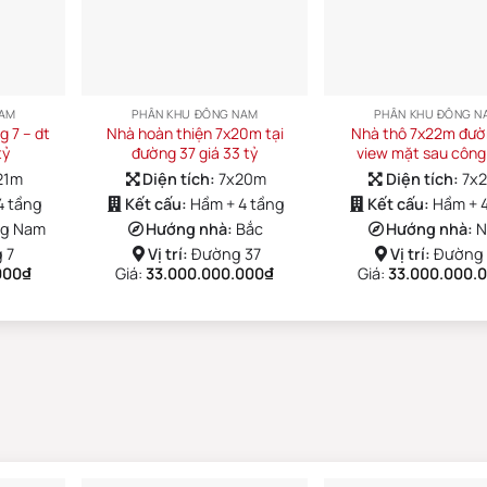
NAM
PHÂN KHU ĐÔNG NAM
PHÂN KHU ĐÔNG N
 7 – dt
Nhà hoàn thiện 7x20m tại
Nhà thô 7x22m đườ
tỷ
đường 37 giá 33 tỷ
view mặt sau công
21m
Diện tích:
7x20m
Diện tích:
7x
4 tầng
Kết cấu:
Hầm + 4 tầng
Kết cấu:
Hầm + 
g Nam
Hướng nhà:
Bắc
Hướng nhà:
N
 7
Vị trí:
Đường 37
Vị trí:
Đường 
000
₫
Giá:
33.000.000.000
₫
Giá:
33.000.000.