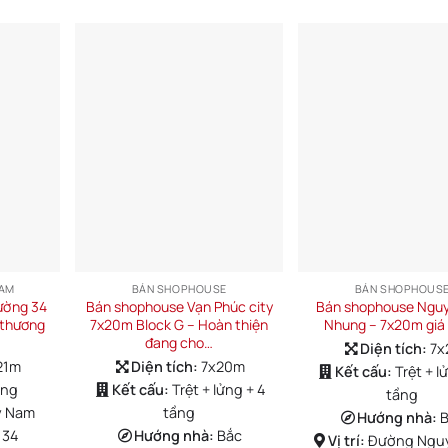
NAM
BÁN SHOPHOUSE
BÁN SHOPHOUS
ường 34
Bán shophouse Vạn Phúc city
Bán shophouse Nguy
 thương
7x20m Block G – Hoàn thiện
Nhung – 7x20m giá 
đang cho…
Diện tích:
7x
21m
Diện tích:
7x20m
Kết cấu:
Trệt + l
ầng
Kết cấu:
Trệt + lửng + 4
tầng
y Nam
tầng
Hướng nhà:
 34
Hướng nhà:
Bắc
Vị trí:
Đường Nguy