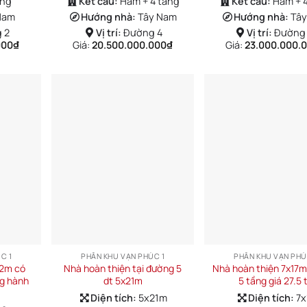
ầng
Kết cấu:
Hầm + 4 tầng
Kết cấu:
Hầm + 
Nam
Hướng nhà:
Tây Nam
Hướng nhà:
Tâ
 2
Vị trí:
Đường 4
Vị trí:
Đường 
000
₫
Giá:
20.500.000.000
₫
Giá:
23.000.000.
C 1
PHÂN KHU VẠN PHÚC 1
PHÂN KHU VẠN PHÚ
22m có
Nhà hoàn thiện tại đường 5
Nhà hoàn thiện 7x17m
ng hành
dt 5x21m
5 tầng giá 27.5 
Diện tích:
5x21m
Diện tích:
7x