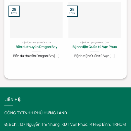
28
28
2
Th12
Th12
Th
TIỆN ÍCH TẠI VẠN PHÚC CITY
TIỆN ÍCH TẠI VẠN PHÚC CITY
Bến du thuyền Dragon Bay
Bệnh viện Quốc tế Vạn Phúc
Bến du thuyền Dragon Bay[...]
Bệnh viện Quốc tế Vạn[...]
LIÊN HỆ
CÔNG TY TNHH PHÚ HƯNG LAND
Địa chỉ:
137 Nguyễn Thị Nhung, KĐT Vạn Phúc, P. Hiệp Bình, TP.HCM