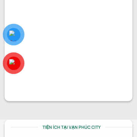
PHÂN KHU ĐÔNG NAM
Nhà thô 7x20m đường 37 giá chỉ 30.6 tỷ
Diện tích:
7x20
Kết cấu:
Hầm + 5 tầng
Hướng nhà:
Bắc
Vị trí:
Đường 37
Giá:
30.600.000.000
₫
TIỆN ÍCH TẠI VẠN PHÚC CITY