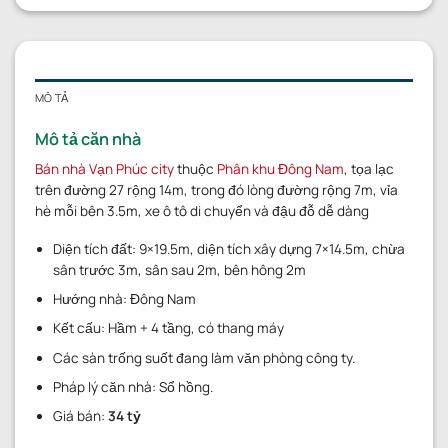
MÔ TẢ
Mô tả căn nhà
Bán nhà Vạn Phúc city
thuộc
Phân khu Đông Nam
, tọa lạc
trên đường 27 rộng 14m, trong đó lòng đường rộng 7m, vỉa
hè mỗi bên 3.5m, xe ô tô di chuyển và đậu đỗ dễ dàng
Diện tích đất: 9×19.5m, diện tích xây dựng 7×14.5m, chừa
sân trước 3m, sân sau 2m, bên hông 2m
Hướng nhà: Đông Nam
Kết cấu: Hầm + 4 tầng, có thang máy
Các sàn trống suốt đang làm văn phòng công ty.
Pháp lý căn nhà: Sổ hồng.
Giá bán:
34 tỷ