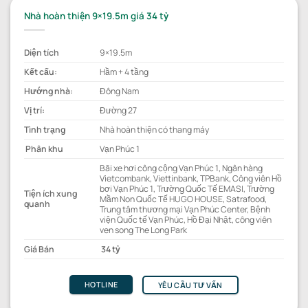
Nhà hoàn thiện 9×19.5m giá 34 tỷ
Diện tích
9×19.5m
Kết cấu:
Hầm + 4 tầng
Hướng nhà:
Đông Nam
Vị trí:
Đường 27
Tình trạng
Nhà hoàn thiện có thang máy
Phân khu
Vạn Phúc 1
Bãi xe hơi công cộng Vạn Phúc 1, Ngân hàng
Vietcombank, Viettinbank, TPBank, Công viên Hồ
bơi Vạn Phúc 1, Trường Quốc Tế EMASI, Trường
Tiện ích xung
Mầm Non Quốc Tế HUGO HOUSE, Satrafood,
quanh
Trung tâm thương mại Vạn Phúc Center, Bệnh
viện Quốc tế Vạn Phúc, Hồ Đại Nhật, công viên
ven song The Long Park
Giá Bán
34 tỷ
HOTLINE
YÊU CẦU TƯ VẤN