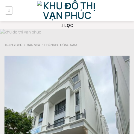
Bỏ
qua
nội
dung
LỌC
TRANG CHỦ
/
BÁN NHÀ
/
PHÂN KHU ĐÔNG NAM