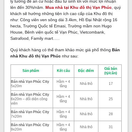
lý tưởng để an cư hoặc đầu tư sinh lời với mức lợi nhuận
lên đến 30%/năm.
Mua nhà
tại
Khu đô thị
Vạn Phúc
, quý
khách sẽ hưởng những tiện ích cao cấp của Khu đô thị
như: Công viên ven sông dài 3.4km, Hồ Đại Nhật rộng 16
hecta, Trường Quốc tế Emasi, Trường mầm non Hugo
House, Bênh viện quốc tế Vạn Phúc, Vietcombank,
Satrafood, Family mart.….
Quý khách hàng có thể tham khảo mức giá phổ thông
Bán
nhà Khu đô thị Vạn Phúc
như sau:
Giá bán
Sản phẩm
Kết cấu
Đặc điểm
(tỷ/căn)
Bán nhà Vạn Phúc City
Hầm + 4
Nhà thô
17
5x20m
tầng
Bán nhà Vạn Phúc City
Hầm + 4
6x20m – đối diện công
Nhà thô
25
tầng
viên
Bán nhà Vạn Phúc City
Hầm + 4
Nhà thô
28
7x20m
tầng
Bán nhà Vạn Phúc City
Hầm + 4
Nhà thô
31
9x20m
tầng