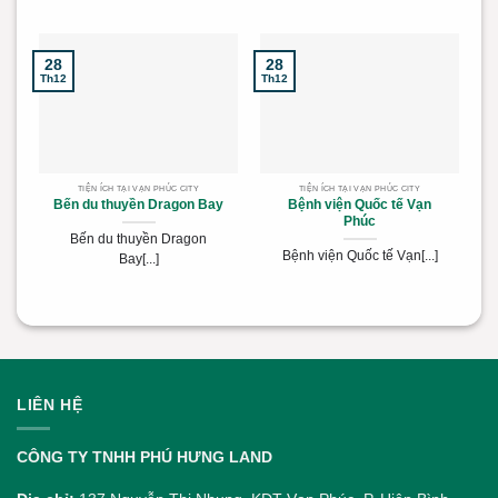
28
28
2
Th12
Th12
Th
TIỆN ÍCH TẠI VẠN PHÚC CITY
TIỆN ÍCH TẠI VẠN PHÚC CITY
Bến du thuyền Dragon Bay
Bệnh viện Quốc tế Vạn
Phúc
Bến du thuyền Dragon
Bệnh viện Quốc tế Vạn[...]
Bay[...]
LIÊN HỆ
CÔNG TY TNHH PHÚ HƯNG LAND