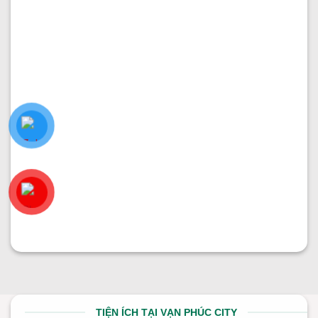
PHÂN KHU ĐÔNG NAM
Nhà thô 7x20m đường 37 giá chỉ 30.6 tỷ
Diện tích:
7x20
Kết cấu:
Hầm + 5 tầng
Hướng nhà:
Bắc
Vị trí:
Đường 37
Giá:
30.600.000.000
₫
TIỆN ÍCH TẠI VẠN PHÚC CITY