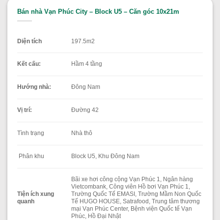
Bán nhà Vạn Phúc City – Block U5 – Căn góc 10x21m
Diện tích
197.5m2
Kết cấu:
Hầm 4 tầng
Hướng nhà:
Đông Nam
Vị trí:
Đường 42
Tình trạng
Nhà thô
Phân khu
Block U5, Khu Đông Nam
Bãi xe hơi công cộng Vạn Phúc 1, Ngân hàng
Vietcombank, Công viên Hồ bơi Vạn Phúc 1,
Tiện ích xung
Trường Quốc Tế EMASI, Trường Mầm Non Quốc
quanh
Tế HUGO HOUSE, Satrafood, Trung tâm thương
mại Vạn Phúc Center, Bệnh viện Quốc tế Vạn
Phúc, Hồ Đại Nhật