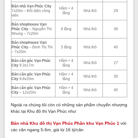
Bán nhà Vạn Phúc City
Hầm + 4
7x20m – Đối diện công
Nhà thô
29
tầng
viên
Bán shophouse Vạn
Phúc City
– Nguyễn Thị
6 tầng
Nhà thô
36
Nhung – 7x20m
Bán shophouse Vạn
Phúc City
– Đinh Thị Thi
5 tầng
Nhà thô
40
– 7x20m
Bán căn góc Vạn Phúc
Hầm + 4
Nhà thô
27
City
9.3x17m
tầng
Bán căn góc Vạn Phúc
Hầm + 4
Nhà thô
30
City
9.8x20m
tầng
Bán căn góc Vạn Phúc
Hầm + 4
Nhà thô
40
City
– 12x20m
tầng
Ngoài ra chúng tôi còn có những sản phẩm chuyển nhượng
khác tại Khu đô thị Vạn Phúc như:
Bán nhà Khu đô thị Vạn Phúc Phân khu Vạn Phúc 1
với
các căn ngang 5-6m, giá từ 16 tỷ/căn