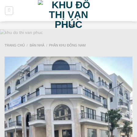
Bỏ
qua
nội
dung
LỌC
TRANG CHỦ
/
BÁN NHÀ
/
PHÂN KHU ĐÔNG NAM