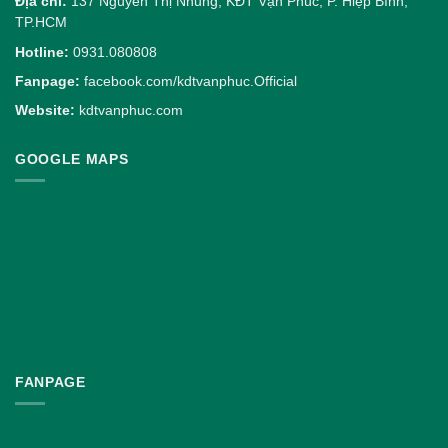
Địa chỉ:
137 Nguyễn Thị Nhung, KĐT Vạn Phúc, P. Hiệp Bình,
TP.HCM
Hotline:
0931.080808
Fanpage:
facebook.com/kdtvanphuc.Official
Website:
kdtvanphuc.com
GOOGLE MAPS
FANPAGE