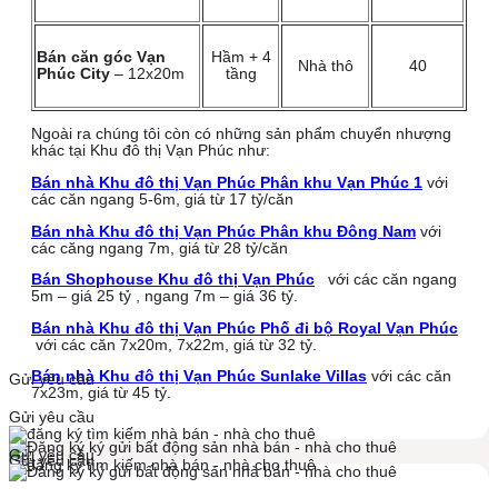
Bán căn góc Vạn
Hầm + 4
Nhà thô
40
Phúc City
– 12x20m
tầng
Ngoài ra chúng tôi còn có những sản phẩm chuyển nhượng
khác tại Khu đô thị Vạn Phúc như:
Bán nhà Khu đô thị Vạn Phúc Phân khu Vạn Phúc 1
với
các căn ngang 5-6m, giá từ 17 tỷ/căn
Bán nhà Khu đô thị Vạn Phúc Phân khu Đông Nam
với
các căng ngang 7m, giá từ 28 tỷ/căn
Bán Shophouse Khu đô thị Vạn Phúc
với các căn ngang
5m – giá 25 tỷ , ngang 7m – giá 36 tỷ.
Bán nhà Khu đô thị Vạn Phúc Phố đi bộ Royal Vạn Phúc
với các căn 7x20m, 7x22m, giá từ 32 tỷ.
Bán nhà Khu đô thị Vạn Phúc Sunlake Villas
với các căn
Gửi yêu cầu
7x23m, giá từ 45 tỷ.
Gửi yêu cầu
Gửi yêu cầu
Gửi yêu cầu