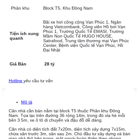
Phân khu
Block T5, Khu Đông Nam
Bãi xe hơi công cộng Vạn Phúc 1, Ngân
hàng Vietcombank, Công viên Hồ bơi Vạn
Phúc 1, Trường Quốc Tế EMASI, Trường
Tiện ích xung
Mầm Non Quốc Tế HUGO HOUSE,
quanh
Satrafood, Trung tâm thương mại Vạn Phúc
Center, Bệnh viện Quốc tế Vạn Phúc, Hồ
Đại Nhật
Giá Bán
28 tỷ
Hotline
yêu cầu tư vấn
Mô tả
Căn nhà cần bán nằm tại block T5 thuộc Phân khu Đông
Nam. Tọa lạc trên đường 36 rộng 14m, trong đó vỉa hè mỗi
bên 3.5m, xe ô tô di chuyển và đậu đỗ dễ dàng.
Căn nhà có diện tích đất 7x20m, diện tích xây dựng 7x15m,
chừa sân trước 3m, sân sau 2m. Chủ đầu tư xây dựng và bàn
giao nhà thô bên trong, mặt ngoài hoàn thiện theo phong