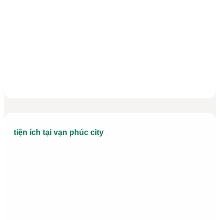
Phân Khu Đông Nam
Nhà thô 7x20m đường 37 giá chỉ 30.6 tỷ
Diện tích:
7x20
Kết cấu:
Hầm + 5 tầng
Hướng nhà:
Bắc
Vị trí:
Đường 37
Giá:
30.600.000.000
₫
tiện ích tại vạn phúc city