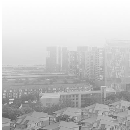
Cho thuê nhà nguyên căn
Cho thuê mặt bằng
Cho thuê Văn Phòng
Cho thuê căn hộ
Liên Hệ
Blog
Tin tức
Kiến Thức BĐS
Tiện ích tại Vạn Phúc City
0931.080808