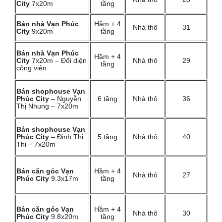
City
7x20m
tầng
Bán nhà Vạn Phúc
Hầm + 4
Nhà thô
31
City
9x20m
tầng
Bán nhà Vạn Phúc
Hầm + 4
City
7x20m – Đối diện
Nhà thô
29
tầng
công viên
Bán shophouse Vạn
Phúc City
– Nguyễn
6 tầng
Nhà thô
36
Thị Nhung – 7x20m
Bán shophouse Vạn
Phúc City
– Đinh Thị
5 tầng
Nhà thô
40
Thi – 7x20m
Bán căn góc Vạn
Hầm + 4
Nhà thô
27
Phúc City
9.3x17m
tầng
Bán căn góc Vạn
Hầm + 4
Nhà thô
30
Phúc City
9.8x20m
tầng