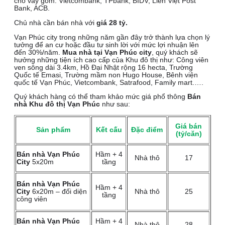
cho vay gồm: Vietcombank, TPbank, BIDV, Liên Việt Post
Bank, ACB.
Chủ nhà cần bán nhà với
giá 28 tỷ.
Vạn Phúc city trong những năm gần đây trở thành lựa chọn lý
tưởng để an cư hoặc đầu tư sinh lời với mức lợi nhuận lên
đến 30%/năm.
Mua nhà
tại Vạn Phúc city
, quý khách sẽ
hưởng những tiện ích cao cấp của Khu đô thị như: Công viên
ven sông dài 3.4km, Hồ Đại Nhật rộng 16 hecta, Trường
Quốc tế Emasi, Trường mầm non Hugo House, Bênh viện
quốc tế Vạn Phúc, Vietcombank, Satrafood, Family mart.….
Quý khách hàng có thể tham khảo mức giá phổ thông
Bán
nhà Khu đô thị Vạn Phúc
như sau:
Giá bán
Sản phẩm
Kết cấu
Đặc điểm
(tỷ/căn)
Bán nhà Vạn Phúc
Hầm + 4
Nhà thô
17
City
5x20m
tầng
Bán nhà Vạn Phúc
Hầm + 4
City
6x20m – đối diện
Nhà thô
25
tầng
công viên
Bán nhà Vạn Phúc
Hầm + 4
Nhà thô
28