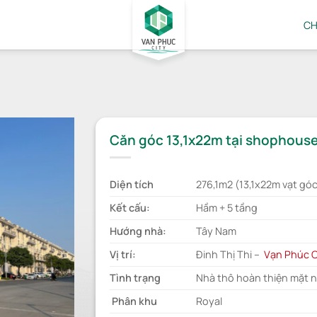
CH
Căn góc 13,1x22m tại shophouse 
Diện tích
276,1m2 (13,1x22m vạt góc
Kết cấu:
Hầm + 5 tầng
Hướng nhà:
Tây Nam
Vị trí:
Đinh Thị Thi –
Vạn Phúc C
Tình trạng
Nhà thô hoàn thiện mặt 
Phân khu
Royal