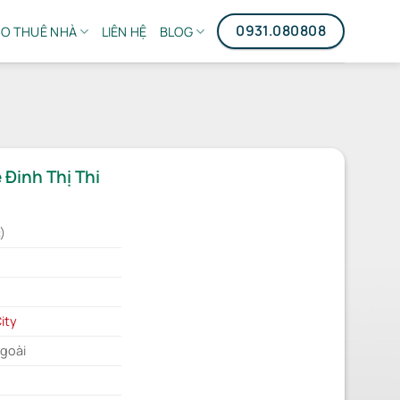
0931.080808
O THUÊ NHÀ
LIÊN HỆ
BLOG
Đinh Thị Thi
)
ity
ngoài