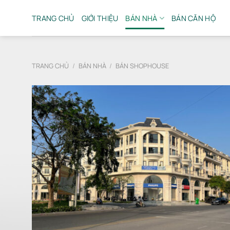
Bỏ
qua
TRANG CHỦ
GIỚI THIỆU
BÁN NHÀ
BÁN CĂN HỘ
nội
dung
TRANG CHỦ
/
BÁN NHÀ
/
BÁN SHOPHOUSE