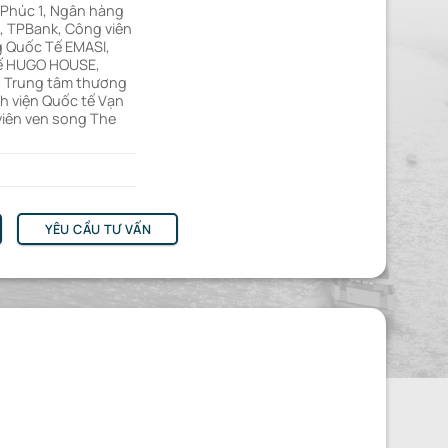
 Phúc 1, Ngân hàng
, TPBank, Công viên
g Quốc Tế EMASI,
ế HUGO HOUSE,
, Trung tâm thương
h viện Quốc tế Vạn
viên ven song The
YÊU CẦU TƯ VẤN