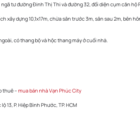
i ngã tư đường Đinh Thị Thi và đường 32, đối diện cụm căn hộ 
 tích xây dựng 10,1x17m, chừa sân trước 3m, sân sau 2m, bên h
ngoài, có thang bộ và hộc thang máy ở cuối nhà.
o thuê –
mua bán nhà Vạn Phúc City
lộ 13, P. Hiệp Bình Phước, TP. HCM