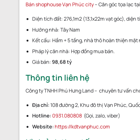
Bán shophouse Vạn Phúc city
– Căn góc tọa lạc tạ
Diện tích đất: 276,1m2 (13,1x22m vạt góc), diện
Hướng nhà: Tây Nam
Kết cấu: Hầm + 5 tầng, nhà thô hoàn thiện mặt 
Pháp lý căn nhà: Hợp đồng mua bán.
Giá bán:
98,68 tỷ
Thông tin liên hệ
Công ty TNHH Phú Hưng Land – chuyên tư vấn ch
Địa chỉ:
108 đường 2, Khu đô thị Vạn Phúc, Quốc 
Hotline:
0931.080808
(Gọi, zalo, viber)
Website:
https://kdtvanphuc.com