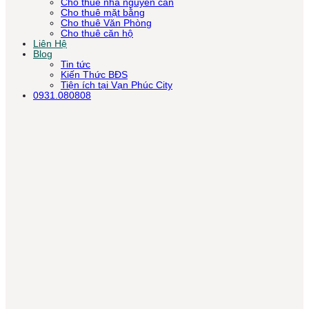
Cho thuê nhà nguyên căn
Cho thuê mặt bằng
Cho thuê Văn Phòng
Cho thuê căn hộ
Liên Hệ
Blog
Tin tức
Kiến Thức BĐS
Tiện ích tại Vạn Phúc City
0931.080808