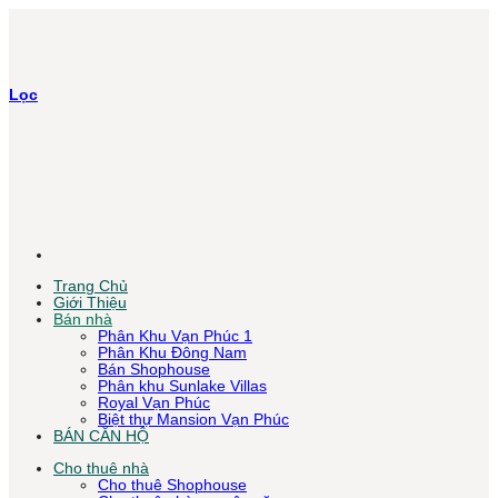
Bỏ
qua
nội
dung
Lọc
Trang Chủ
Giới Thiệu
Bán nhà
Phân Khu Vạn Phúc 1
Phân Khu Đông Nam
Bán Shophouse
Phân khu Sunlake Villas
Royal Vạn Phúc
Biệt thự Mansion Vạn Phúc
BÁN CĂN HỘ
Cho thuê nhà
Cho thuê Shophouse