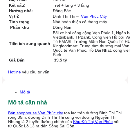
Kết cấu:
Trệt + lững + 3 tầng
Hướng nhà:
Đông Bắc
Vị trí:
Đinh Thị Thi –
Vạn Phúc City
Tình trạng
Nhà hoàn thiện có thang máy
Phân khu
Đông Nam
Bãi xe hơi công cộng Vạn Phúc 1, Ngân 
Viettinbank, TPBank, Công viên Hồ bơi V
Tế EMASI, Trường Mầm Non Quốc Tế HU
Tiện ích xung quanh
Kingfoodmart, Trung tâm thương mại Vạn
Quốc tế Vạn Phúc, Hồ Đại Nhật, công vi
Park
Giá Bán
39.5 tỷ
Hotline
yêu cầu tư vấn
Mô tả
Mô tả căn nhà
Bán shophouse Vạn Phúc city
tọa lạc trên đường Đinh Thị Thi
rộng 35m, đường Đinh Thị Thi cùng với đường Nguyễn Thị
Nhung là 2 tuyến đường chính của
Khu Đô Thị Vạn Phúc
nối
từ Quốc Lộ 13 ra đến Sông Sài Gòn.