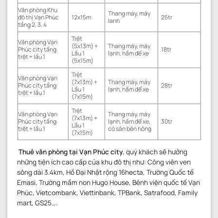
Văn phòng Khu
Thang máy, máy
đô thị Vạn Phúc
12x15m
25tr
lanh
tầng 2, 3, 4
Trệt
Văn phòng Vạn
(5x13m) +
Thang máy, máy
Phúc city tầng
18tr
Lầu 1
lạnh, hầm để xe
trệt + lầu 1
(5x15m)
Trệt
Văn phòng Vạn
(7x13m) +
Thang máy, máy
Phúc city tầng
28tr
Lầu 1
lạnh, hầm để xe
trệt + lầu 1
(7x15m)
Trệt
Văn phòng Vạn
Thang máy, máy
(7x13m) +
Phúc city tầng
lạnh, hầm để xe,
30tr
Lầu 1
trệt + lầu 1
có sân bên hông
(7x15m)
Thuê văn phòng tại Vạn Phúc city
, quý khách sẽ hưởng
những tiện ích cao cấp của khu đô thị như: Công viên ven
sông dài 3.4km, Hồ Đại Nhật rộng 16hecta, Trường Quốc tế
Emasi, Trường mầm non Hugo House, Bênh viện quốc tế Vạn
Phúc, Vietcombank, Viettinbank, TPBank, Satrafood, Family
mart, GS25….