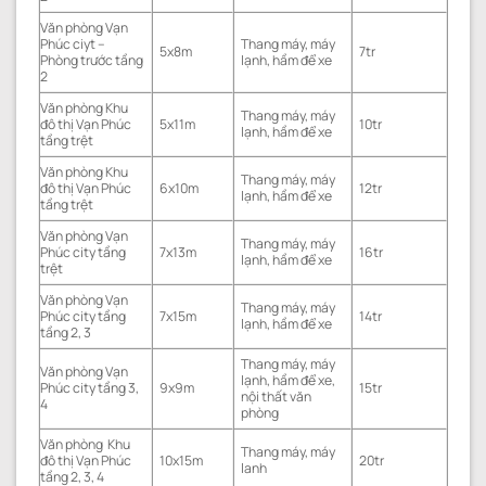
Văn phòng Vạn
Phúc ciyt –
Thang máy, máy
5x8m
7tr
Phòng trước tầng
lạnh, hầm để xe
2
Văn phòng Khu
Thang máy, máy
đô thị Vạn Phúc
5x11m
10tr
lạnh, hầm để xe
tầng trệt
Văn phòng Khu
Thang máy, máy
đô thị Vạn Phúc
6x10m
12tr
lạnh, hầm để xe
tầng trệt
Văn phòng Vạn
Thang máy, máy
Phúc city tầng
7x13m
16tr
lạnh, hầm để xe
trệt
Văn phòng Vạn
Thang máy, máy
Phúc city tầng
7x15m
14tr
lạnh, hầm để xe
tầng 2, 3
Thang máy, máy
Văn phòng Vạn
lạnh, hầm để xe,
Phúc city tầng 3,
9x9m
15tr
nội thất văn
4
phòng
Văn phòng Khu
Thang máy, máy
đô thị Vạn Phúc
10x15m
20tr
lanh
tầng 2, 3, 4