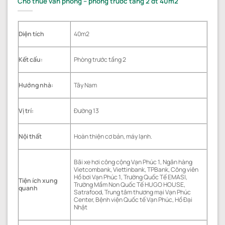
Cho thuê văn phòng – phòng trước tầng 2 dt 40m2
Diện tích
40m2
Kết cấu:
Phòng trước tầng 2
Hướng nhà:
Tây Nam
Vị trí:
Đường 13
Nội thất
Hoàn thiện cơ bản, máy lạnh.
Bãi xe hơi công cộng Vạn Phúc 1, Ngân hàng
Vietcombank, Viettinbank, TPBank, Công viên
Hồ bơi Vạn Phúc 1, Trường Quốc Tế EMASI,
Tiện ích xung
Trường Mầm Non Quốc Tế HUGO HOUSE,
quanh
Satrafood, Trung tâm thương mại Vạn Phúc
Center, Bệnh viện Quốc tế Vạn Phúc, Hồ Đại
Nhật