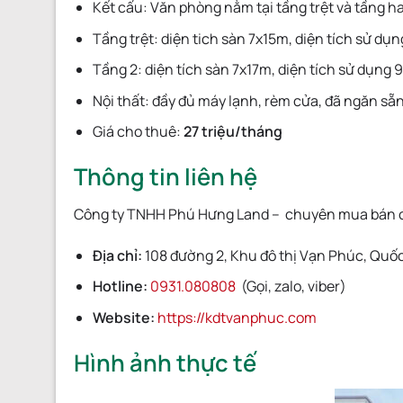
Kết cấu: Văn phòng nằm tại tầng trệt và tầng h
Tầng trệt: diện tich sàn 7x15m, diện tích sử dụ
Tầng 2: diện tích sàn 7x17m, diện tích sử dụng
Nội thất: đầy đủ máy lạnh, rèm cửa, đã ngăn sẵ
Giá cho thuê:
27 triệu/tháng
Thông tin liên hệ
Công ty TNHH Phú Hưng Land – chuyên mua bán 
Địa chỉ:
108 đường 2, Khu đô thị Vạn Phúc, Quốc 
Hotline:
0931.080808
(Gọi, zalo, viber)
Website:
https://kdtvanphuc.com
Hình ảnh thực tế