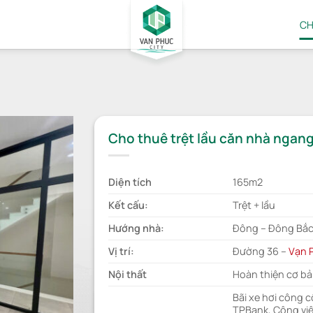
CH
Cho thuê trệt lầu căn nhà nga
Diện tích
165m2
Kết cấu:
Trệt + lầu
Hướng nhà:
Đông – Đông Bắ
Vị trí:
Đường 36 –
Vạn 
Nội thất
Hoàn thiện cơ bả
Bãi xe hơi công 
TPBank, Công viê