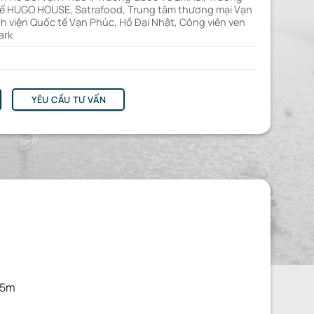
 HUGO HOUSE, Satrafood, Trung tâm thương mại Vạn
h viện Quốc tế Vạn Phúc, Hồ Đại Nhật, Công viên ven
ark
YÊU CẦU TƯ VẤN
.5m