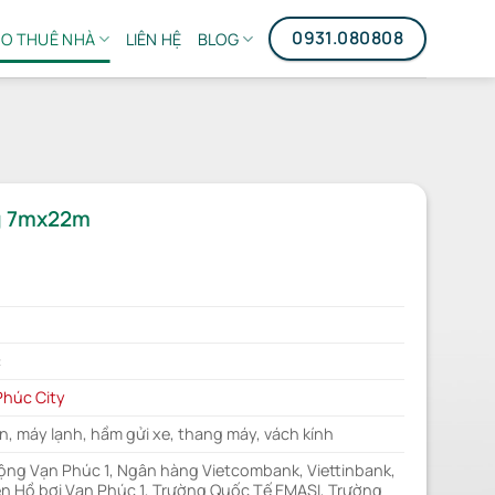
0931.080808
O THUÊ NHÀ
LIÊN HỆ
BLOG
ng 7mx22m
c
Phúc City
n, máy lạnh, hầm gửi xe, thang máy, vách kính
cộng Vạn Phúc 1, Ngân hàng Vietcombank, Viettinbank,
n Hồ bơi Vạn Phúc 1, Trường Quốc Tế EMASI, Trường