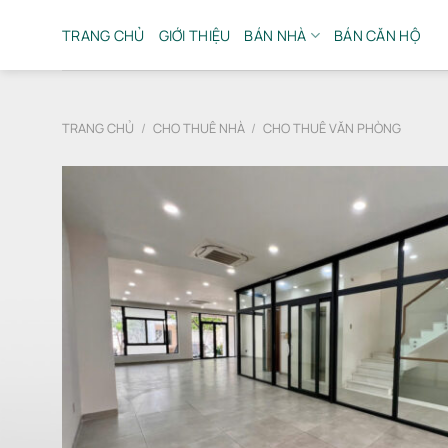
Bỏ
qua
TRANG CHỦ
GIỚI THIỆU
BÁN NHÀ
BÁN CĂN HỘ
nội
dung
TRANG CHỦ
/
CHO THUÊ NHÀ
/
CHO THUÊ VĂN PHÒNG