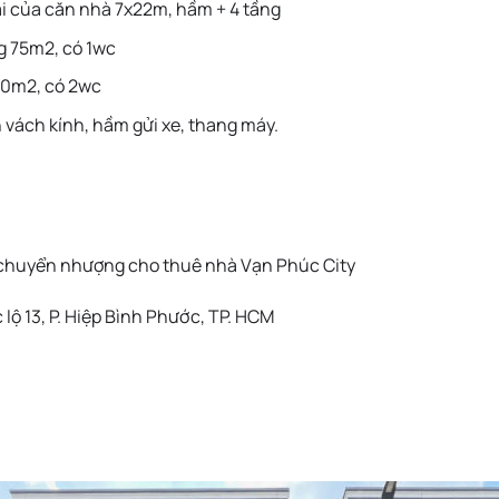
ai của căn nhà 7x22m, hầm + 4 tầng
ng 75m2, có 1wc
 90m2, có 2wc
n vách kính, hầm gửi xe, thang máy.
chuyển nhượng cho thuê nhà Vạn Phúc City
lộ 13, P. Hiệp Bình Phước, TP. HCM