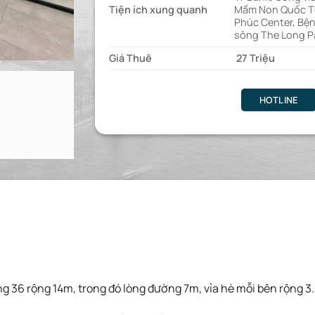
Tiện ích xung quanh
Mầm Non Quốc Tế
Phúc Center, Bện
sông The Long P
Giá Thuê
27 Triệu
HOTLINE
ng 36 rộng 14m, trong đó lòng đường 7m, vỉa hè mỗi bên rộng 3