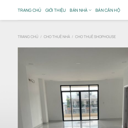
Bỏ
qua
TRANG CHỦ
GIỚI THIỆU
BÁN NHÀ
BÁN CĂN HỘ
nội
dung
TRANG CHỦ
/
CHO THUÊ NHÀ
/
CHO THUÊ SHOPHOUSE