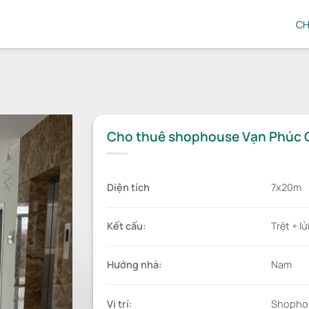
CH
Cho thuê shophouse Vạn Phúc 
Diện tích
7x20m
Kết cấu
:
Trệt + l
Hướng nhà
:
Nam
Vị trí
:
Shopho