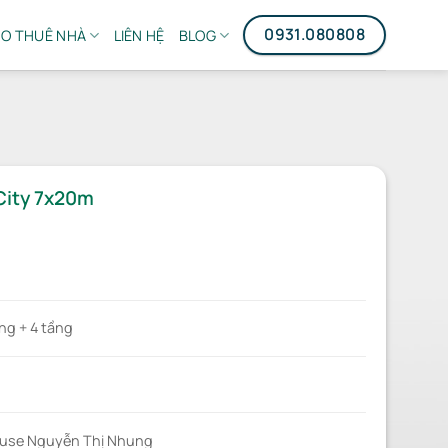
0931.080808
O THUÊ NHÀ
LIÊN HỆ
BLOG
City 7x20m
ửng + 4 tầng
use Nguyễn Thị Nhung