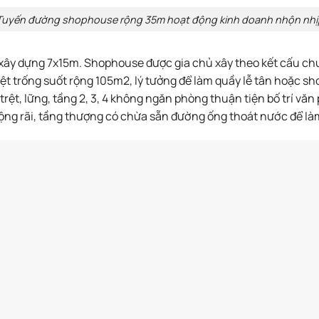
Tuyến đường shophouse rộng 35m hoạt động kinh doanh nhộn nhị
ây dựng 7x15m. Shophouse được gia chủ xây theo kết cấu chuẩ
trệt trống suốt rộng 105m2, lý tưởng để làm quầy lễ tân hoặc
g trệt, lững, tầng 2, 3, 4 không ngăn phòng thuận tiện bố trí v
 rộng rãi, tầng thượng có chừa sẵn đường ống thoát nước để l