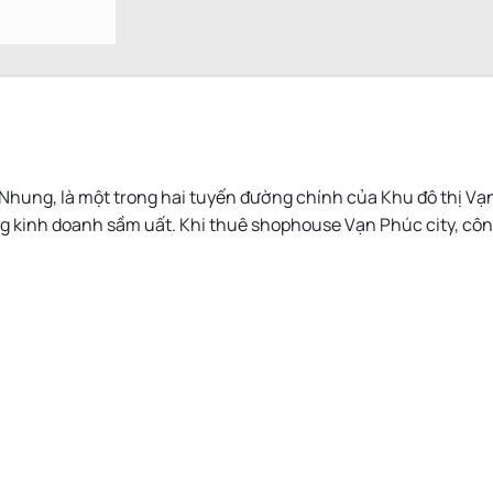
ng, là một trong hai tuyến đường chính của Khu đô thị Vạn P
inh doanh sầm uất. Khi thuê shophouse Vạn Phúc city, công t
.