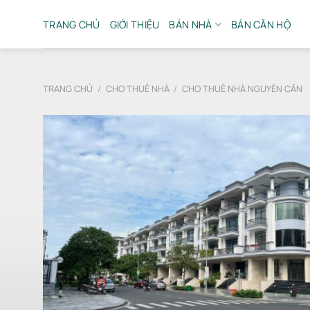
Bỏ
qua
TRANG CHỦ
GIỚI THIỆU
BÁN NHÀ
BÁN CĂN HỘ
nội
dung
TRANG CHỦ
/
CHO THUÊ NHÀ
/
CHO THUÊ NHÀ NGUYÊN CĂN