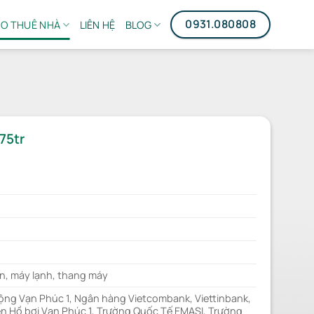
0931.080808
O THUÊ NHÀ
LIÊN HỆ
BLOG
75tr
n, máy lạnh, thang máy
cộng Vạn Phúc 1, Ngân hàng Vietcombank, Viettinbank,
n Hồ bơi Vạn Phúc 1, Trường Quốc Tế EMASI, Trường