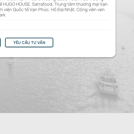
 HUGO HOUSE, Satrafood, Trung tâm thương mại Vạn
h viện Quốc tế Vạn Phúc, Hồ Đại Nhật, Công viên ven
ark
YÊU CẦU TƯ VẤN