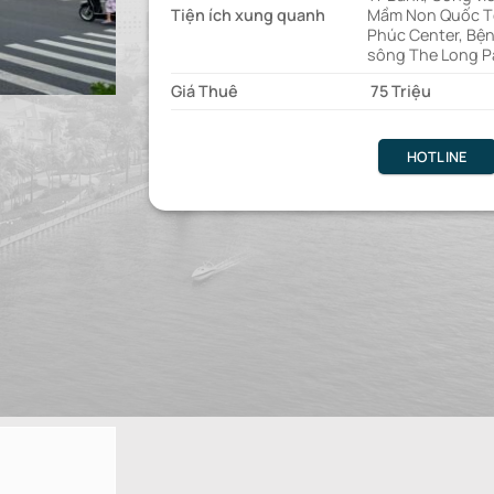
Tiện ích xung quanh
Mầm Non Quốc Tế
Phúc Center, Bện
sông The Long P
Giá Thuê
75 Triệu
HOTLINE