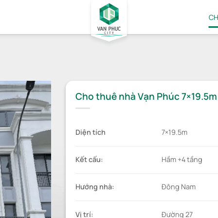
CH
Cho thuê nhà Vạn Phúc 7×19.5m
Diện tích
7×19.5m
Kết cấu
:
Hầm +4 tầng
Hướng nhà
:
Đông Nam
Vị trí
:
Đường 27