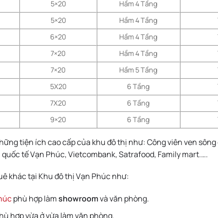
5×20
Hầm 4 Tầng
5×20
Hầm 4 Tầng
6×20
Hầm 4 Tầng
7×20
Hầm 4 Tầng
7×20
Hầm 5 Tầng
5X20
6 Tầng
7X20
6 Tầng
9×20
6 Tầng
ững tiện ích cao cấp của khu đô thị như: Công viên ven sông
quốc tế Vạn Phúc, Vietcombank, Satrafood, Family mart.….
ê khác tại Khu đô thị Vạn Phúc như:
húc
phù hợp làm
showroom
và văn phòng.
hù hợp vừa ở vừa làm văn phòng.