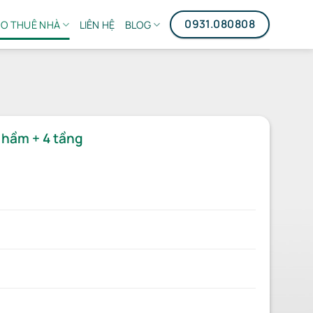
0931.080808
O THUÊ NHÀ
LIÊN HỆ
BLOG
 hầm + 4 tầng