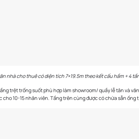
ăn nhà cho thuê có diện tích 7×19.5m theo kết cấu hầm + 4 tầ
Tầng trệt trống suốt phù hợp làm showroom/ quầy lễ tân và văn
c cho 10-15 nhân viên. Tầng trên cùng được có chừa sẵn ống t