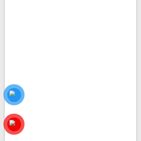
PHÂN KHU VẠN PHÚC 1
Nhà hoàn thiện 5x17m (5 tầng) giá chỉ 17.5 tỷ
Diện tích:
5x17m
Kết cấu:
5 tầng
Hướng nhà:
Nam
Vị trí:
Đường 2
Giá:
17.500.000.000
₫