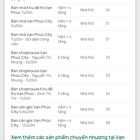
Bán nhà Khu đô thị Vạn
Hầm + 4
Nhà thô
24
Phúc
7x20m
tầng
Bán nhà Vạn Phúc City
Hầm + 4
Nhà thô
31
9x20m
tầng
Bán nhà Vạn Phúc City
Hầm + 4
7x20m – Đối diện công
Nhà thô
31
tầng
viên
Bán shophouse Vạn
Phúc City
– Nguyễn Thị
6 tầng
Nhà thô
23
Nhung – 5x20m
Bán shophouse Vạn
Phúc City
– Nguyễn Thị
6 tầng
Nhà thô
33
Nhung – 7x20m
Bán shophouse Khu đô
thị Vạn Phúc
– Đinh Thị
5 tầng
Nhà thô
34
Thi – 7x20m
Bán căn góc Vạn Phúc
Hầm + 4
Nhà thô
30
City
9.8x20m
tầng
Bán căn góc Vạn Phúc
Hầm + 4
Nhà thô
38
City
– 12x20m
tầng
Xem thêm các sản phẩm chuyển nhượng tại Vạn