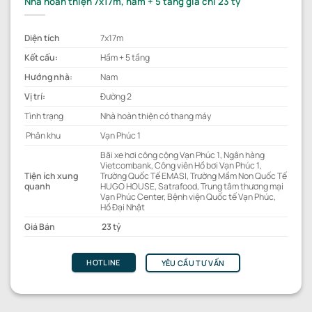
Nhà hoàn thiện 7x17m, hầm + 5 tầng giá chỉ 23 tỷ
Diện tích
7x17m
Kết cấu:
Hầm + 5 tầng
Hướng nhà:
Nam
Vị trí:
Đường 2
Tình trạng
Nhà hoàn thiện có thang máy
Phân khu
Vạn Phúc 1
Bãi xe hơi công cộng Vạn Phúc 1, Ngân hàng
Vietcombank, Công viên Hồ bơi Vạn Phúc 1,
Tiện ích xung
Trường Quốc Tế EMASI, Trường Mầm Non Quốc Tế
quanh
HUGO HOUSE, Satrafood, Trung tâm thương mại
Vạn Phúc Center, Bệnh viện Quốc tế Vạn Phúc,
Hồ Đại Nhật
Giá Bán
23 tỷ
HOTLINE
YÊU CẦU TƯ VẤN