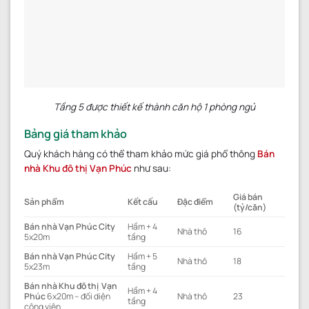
Tầng 5 được thiết kế thành căn hộ 1 phòng ngủ
Bảng giá tham khảo
Quý khách hàng có thể tham khảo mức giá phổ thông
Bán
nhà Khu đô thị Vạn Phúc
như sau:
Giá bán
Sản phẩm
Kết cấu
Đặc điểm
(tỷ/căn)
Bán nhà Vạn Phúc City
Hầm + 4
Nhà thô
16
5x20m
tầng
Bán nhà Vạn Phúc City
Hầm + 5
Nhà thô
18
5x23m
tầng
Bán nhà Khu đô thị Vạn
Hầm + 4
Phúc
6x20m – đối diện
Nhà thô
23
tầng
công viên