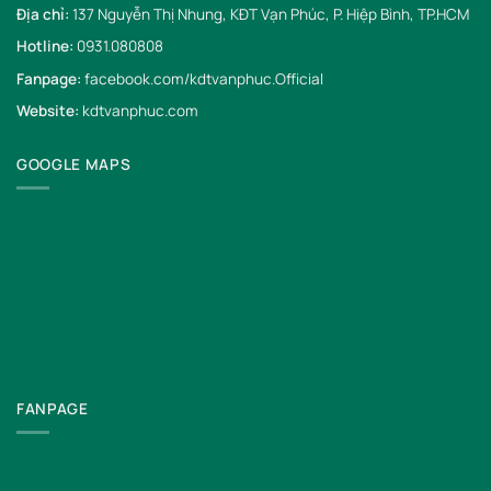
Địa chỉ:
137 Nguyễn Thị Nhung, KĐT Vạn Phúc, P. Hiệp Bình, TP.HCM
Hotline:
0931.080808
Fanpage:
facebook.com/kdtvanphuc.Official
Website:
kdtvanphuc.com
GOOGLE MAPS
FANPAGE