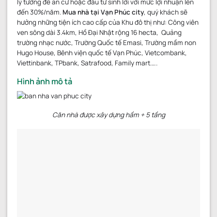
lý tưởng để an cư hoặc đầu tư sinh lời với mức lợi nhuận lên
đến 30%/năm.
Mua nhà
tại Vạn Phúc city
, quý khách sẽ
hưởng những tiện ích cao cấp của Khu đô thị như: Công viên
ven sông dài 3.4km, Hồ Đại Nhật rộng 16 hecta, Quảng
trường nhạc nước, Trường Quốc tế Emasi, Trường mầm non
Hugo House, Bênh viện quốc tế Vạn Phúc, Vietcombank,
Viettinbank, TPbank, Satrafood, Family mart.….
Hình ảnh mô tả
Căn nhà được xây dựng hầm + 5 tầng