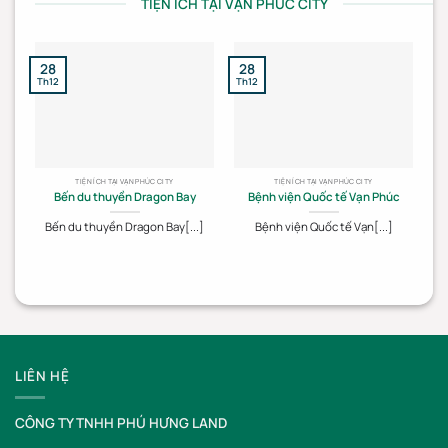
TIỆN ÍCH TẠI VẠN PHÚC CITY
28
28
2
Th12
Th12
Th
TIỆN ÍCH TẠI VẠN PHÚC CITY
TIỆN ÍCH TẠI VẠN PHÚC CITY
Bến du thuyền Dragon Bay
Bệnh viện Quốc tế Vạn Phúc
Bến du thuyền Dragon Bay[...]
Bệnh viện Quốc tế Vạn[...]
LIÊN HỆ
CÔNG TY TNHH PHÚ HƯNG LAND