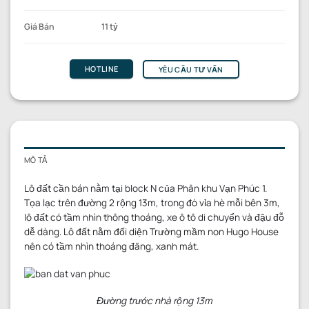
Giá Bán
11 tỷ
HOTLINE
YÊU CẦU TƯ VẤN
MÔ TẢ
Lô đất cần bán nằm tại block N của Phân khu Vạn Phúc 1.
Tọa lạc trên đường 2 rộng 13m, trong đó vỉa hè mỗi bên 3m,
lô đất có tầm nhìn thông thoáng, xe ô tô di chuyển và đậu đỗ
dễ dàng. Lô đất nằm đối diện Trường mầm non Hugo House
nên có tầm nhìn thoáng đãng, xanh mát.
Đường trước nhà rộng 13m