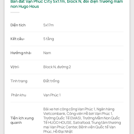
Bán đất Vạn Phúc City 5x17m, block N, đối diện Trường mầm
non Hugo Hous
Diện tích
5x17m
Kết cấu:
5 tầng
Hướng nhà:
Nam
Vị trí:
Block N, đường 2
Tình trạng
Đất trống
Phân khu
Vạn Phúc 1
Bãi xe hơi công cộng Vạn Phúc 1, Ngân hàng
Vietcombank, Công viên Hồ bơi Vạn Phúc 1,
Tiện ích xung
Trường Quốc Tế EMASI, Trường Mầm Non Quốc
quanh
Tế HUGO HOUSE, Satrafood, Trung tâm thương
mại Vạn Phúc Center, Bệnh viện Quốc tế Vạn
Phúc, Hồ Đại Nhật