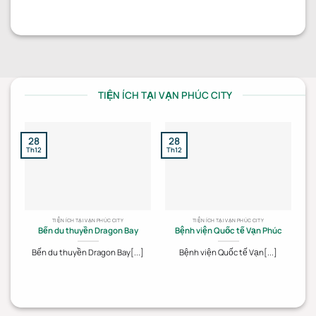
TIỆN ÍCH TẠI VẠN PHÚC CITY
28
28
2
Th12
Th12
Th
TIỆN ÍCH TẠI VẠN PHÚC CITY
TIỆN ÍCH TẠI VẠN PHÚC CITY
Bến du thuyền Dragon Bay
Bệnh viện Quốc tế Vạn Phúc
Bến du thuyền Dragon Bay[...]
Bệnh viện Quốc tế Vạn[...]