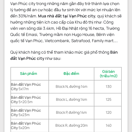
Vạn Phúc city trong những năm gần đây trở thành lựa chọn
lý tưởng để an cư hoặc đầu tư sinh lời với mức lợi nhuận lên
đến 30%/năm.
Mua
nhà đất
tại Vạn Phúc city
, quý khách sẽ
hưởng những tiện ích cao cấp của Khu đô thị như: Công
viên ven sông dài 3.4km, Hồ Đại Nhật rộng 16 hecta, Trường
Quốc tế Emasi, Trường mầm non Hugo House, Bênh viện
quốc tế Vạn Phúc, Vietcombank, Satrafood, Family mart.….
Quý khách hàng có thể tham khảo mức giá phổ thông
Bán
đất Vạn Phúc city
như sau:
Giá bán
Sản phẩm
Đặc điểm
(triệu/m2)
Bán đất Vạn Phúc
Block N, đường 14m
130
City
5x17m
Bán đất Vạn Phúc
Block L, đường 14m
125
City
5×20.5m
Bán đất Vạn Phúc
Block P, đường 14m
120
City
5x23m
Bán đất Vạn Phúc
Block R, đường 20m
140
City
5x20m