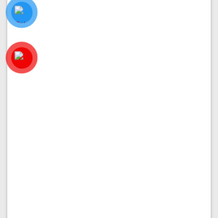
PHÂN KHU VẠN PHÚC 1
Bán nhà 6x20m tại đường 10 rộng 20m
Diện tích:
6x20
Kết cấu:
Hầm + 4 tầng
Hướng nhà:
Nam
Vị trí:
Đường 10
Giá:
25.500.000.000
₫