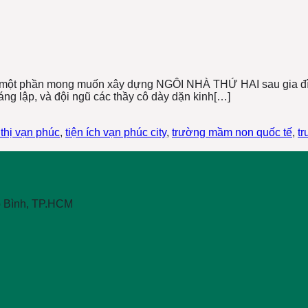
 một phần mong muốn xây dựng NGÔI NHÀ THỨ HAI sau gia đì
ng lập, và đội ngũ các thầy cô dày dặn kinh[…]
thị vạn phúc
,
tiện ích vạn phúc city
,
trường mầm non quốc tế
,
t
p Bình, TP.HCM