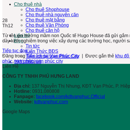
Cho thuê nhà
Cho thuê Shophouse
Cho thuê nhà nguyên căn
Cho thuê mặt bằng
28
Cho thuê Văn Phòng
Th12
Cho thuê căn hộ
Từ tên gọi trường mầm non Quốc tế Hugo House đã gửi gắm
Liên Hệ
dày kinh nghiệm trong việc xây dựng các trường học, người sá
Blog
Tin tức
Tiếp tục đọc
→
Kiến Thức BĐS
Đăng trong
Tiện ích tại Vạn Phúc City
|
Được gắn thẻ
khu đô 
Tiện ích tại Vạn Phúc City
phúc
,
vạn phúc
,
vạn phúc city
0931.080808
Liên Hệ
CÔNG TY TNHH PHÚ HƯNG LAND
Địa chỉ:
137 Nguyễn Thị Nhung, KĐT Vạn Phúc, P. Hiệ
Hotline:
0931.080808
Fanpage:
facebook.com/kdtvanphuc.Official
Website:
kdtvanphuc.com
Google Maps