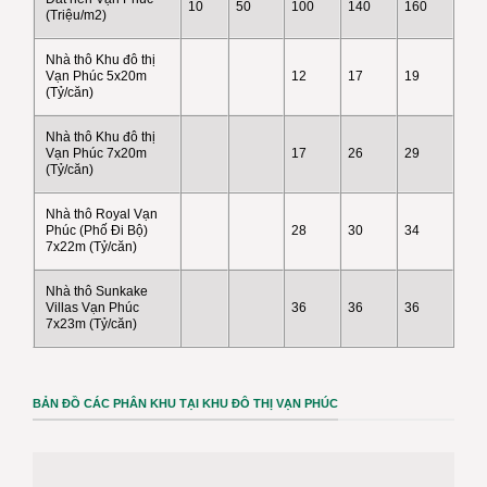
10
50
100
140
160
(Triệu/m2)
Nhà thô Khu đô thị
12
17
19
Vạn Phúc 5x20m
(Tỷ/căn)
Nhà thô Khu đô thị
17
26
29
Vạn Phúc 7x20m
(Tỷ/căn)
Nhà thô Royal Vạn
28
30
34
Phúc (Phố Đi Bộ)
7x22m (Tỷ/căn)
Nhà thô Sunkake
36
36
36
Villas Vạn Phúc
7x23m (Tỷ/căn)
BẢN ĐỒ CÁC PHÂN KHU TẠI KHU ĐÔ THỊ VẠN PHÚC