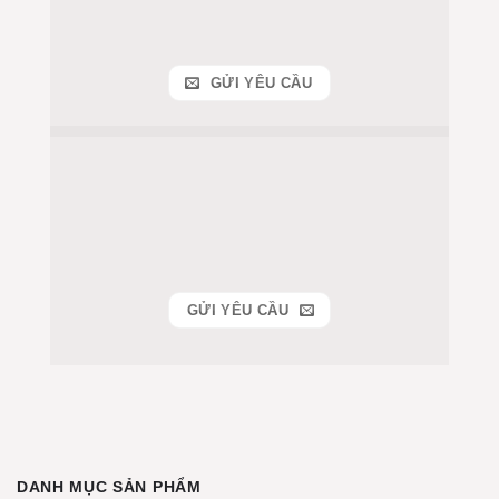
GỬI YÊU CẦU
GỬI YÊU CẦU
DANH MỤC SẢN PHẨM