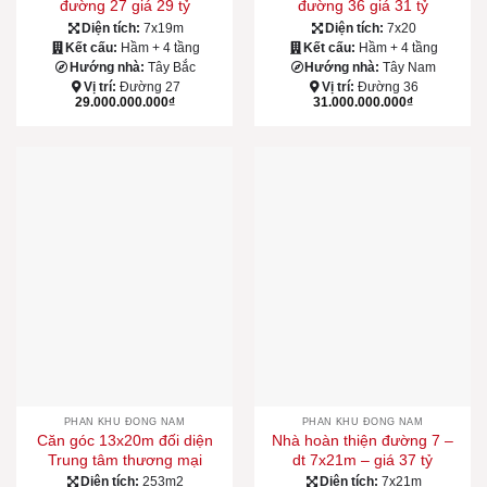
đường 27 giá 29 tỷ
đường 36 giá 31 tỷ
Diện tích:
7x19m
Diện tích:
7x20
Kết cấu:
Hầm + 4 tầng
Kết cấu:
Hầm + 4 tầng
Hướng nhà:
Tây Bắc
Hướng nhà:
Tây Nam
Vị trí:
Đường 27
Vị trí:
Đường 36
29.000.000.000
₫
31.000.000.000
₫
PHÂN KHU ĐÔNG NAM
PHÂN KHU ĐÔNG NAM
Căn góc 13x20m đối diện
Nhà hoàn thiện đường 7 –
Trung tâm thương mại
dt 7x21m – giá 37 tỷ
Diện tích:
253m2
Diện tích:
7x21m