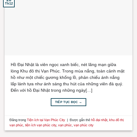
Th12
Hồ Đại Nhật là viên ngọc xanh biếc, nét lãng mạn giữa
lòng Khu đô thị Vạn Phúc. Trong mùa nắng, toàn cảnh mặt
hồ như một chiếc gương khổng lồ, phản chiếu ánh nắng
lấp lánh tựa như ánh sáng thu hút của những viên đá quý.
Đến với hồ Đại Nhật trong những ngày[…]
TIẾP TỤC ĐỌC
→
Đăng trong
Tiện ích tại Vạn Phúc City
|
Được gắn thẻ
hồ đại nhật
,
khu đô thị
vạn phúc
,
tiện ích vạn phúc city
,
vạn phúc
,
vạn phúc city