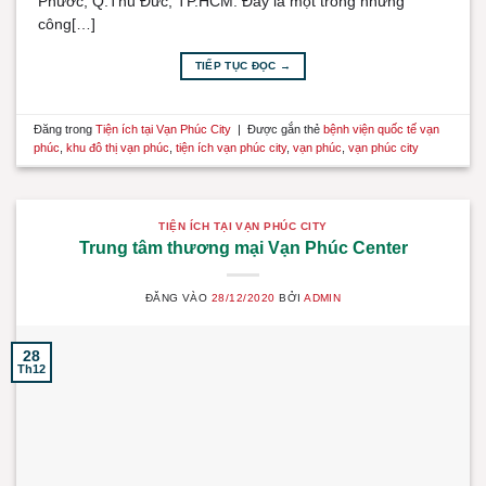
Phước, Q.Thủ Đức, TP.HCM. Đây là một trong những
công[…]
TIẾP TỤC ĐỌC
→
Đăng trong
Tiện ích tại Vạn Phúc City
|
Được gắn thẻ
bệnh viện quốc tế vạn
phúc
,
khu đô thị vạn phúc
,
tiện ích vạn phúc city
,
vạn phúc
,
vạn phúc city
TIỆN ÍCH TẠI VẠN PHÚC CITY
Trung tâm thương mại Vạn Phúc Center
ĐĂNG VÀO
28/12/2020
BỞI
ADMIN
28
Th12