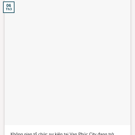
06
Th3
Không gian tổ chức sự kiện tại Vạn Phúc City đang trở