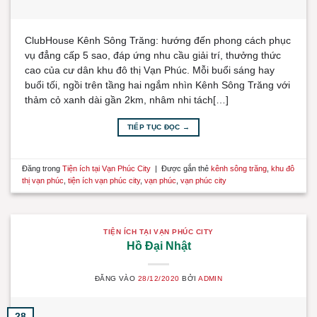
ClubHouse Kênh Sông Trăng: hướng đến phong cách phục
vụ đẳng cấp 5 sao, đáp ứng nhu cầu giải trí, thưởng thức
cao của cư dân khu đô thị Vạn Phúc. Mỗi buổi sáng hay
buổi tối, ngồi trên tầng hai ngắm nhìn Kênh Sông Trăng với
thảm cỏ xanh dài gần 2km, nhâm nhi tách[…]
TIẾP TỤC ĐỌC
→
Đăng trong
Tiện ích tại Vạn Phúc City
|
Được gắn thẻ
kênh sông trăng
,
khu đô
thị vạn phúc
,
tiện ích vạn phúc city
,
vạn phúc
,
vạn phúc city
TIỆN ÍCH TẠI VẠN PHÚC CITY
Hồ Đại Nhật
ĐĂNG VÀO
28/12/2020
BỞI
ADMIN
28