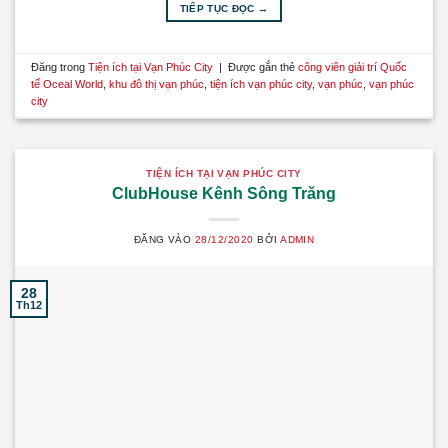
TIẾP TỤC ĐỌC
→
Đăng trong
Tiện ích tại Vạn Phúc City
|
Được gắn thẻ
công viên giải trí Quốc
tế Oceal World
,
khu đô thị vạn phúc
,
tiện ích vạn phúc city
,
vạn phúc
,
vạn phúc
city
TIỆN ÍCH TẠI VẠN PHÚC CITY
ClubHouse Kênh Sông Trăng
ĐĂNG VÀO
28/12/2020
BỞI
ADMIN
28
Th12