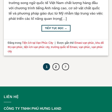
trường song ngữ quốc tế Việt Nam chất lượng hàng đầu
với chương trình tiếng Anh nâng cao, cơ sở vật chất quốc
tế và phương pháp giáo dục từ Mỹ nhằm tập trung vào việc
phát triển các kĩ năng quan trọng[…]
TIẾP TỤC ĐỌC
→
Đăng trong
Tiện ích tại Vạn Phúc City
|
Được gắn thẻ
Emasi vạn phúc
,
khu đô
thị vạn phúc
,
tiện ích vạn phúc city
,
trường quốc tế Emasi
,
vạn phúc
,
vạn phúc
city
1
2
LIÊN HỆ
CÔNG TY TNHH PHÚ HƯNG LAND