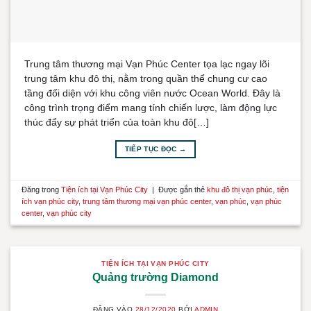
Trung tâm thương mại Vạn Phúc Center tọa lạc ngay lõi
trung tâm khu đô thị, nằm trong quần thể chung cư cao
tầng đối diện với khu công viên nước Ocean World. Đây là
công trình trọng điểm mang tính chiến lược, làm động lực
thúc đẩy sự phát triển của toàn khu đô[…]
TIẾP TỤC ĐỌC
→
Đăng trong
Tiện ích tại Vạn Phúc City
|
Được gắn thẻ
khu đô thị vạn phúc
,
tiện
ích vạn phúc city
,
trung tâm thương mại vạn phúc center
,
vạn phúc
,
vạn phúc
center
,
vạn phúc city
TIỆN ÍCH TẠI VẠN PHÚC CITY
Quảng trường Diamond
ĐĂNG VÀO
28/12/2020
BỞI
ADMIN