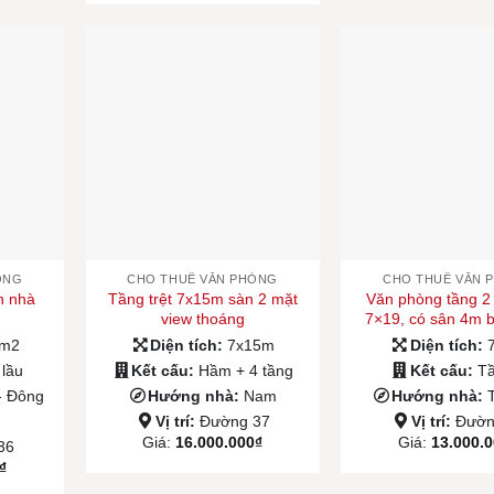
ÒNG
CHO THUÊ VĂN PHÒNG
CHO THUÊ VĂN 
ăn nhà
Tầng trệt 7x15m sàn 2 mặt
Văn phòng tầng 2
m
view thoáng
7×19, có sân 4m 
0m2
Diện tích:
7x15m
Diện tích:
 lầu
Kết cấu:
Hầm + 4 tầng
Kết cấu:
Tầ
- Đông
Hướng nhà:
Nam
Hướng nhà:
Vị trí:
Đường 37
Vị trí:
Đườn
Giá:
16.000.000
₫
Giá:
13.000.
36
₫