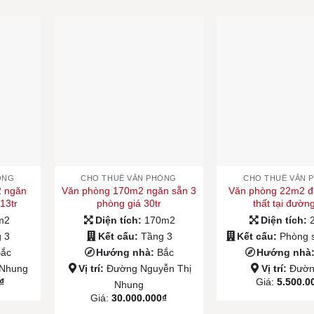
ÒNG
CHO THUÊ VĂN PHÒNG
CHO THUÊ VĂN 
2 ngăn
Văn phòng 170m2 ngăn sẵn 3
Văn phòng 22m2 đầ
13tr
phòng giá 30tr
thất tại đườn
m2
Diện tích:
170m2
Diện tích:
 3
Kết cấu:
Tầng 3
Kết cấu:
Phòng 
Bắc
Hướng nhà:
Bắc
Hướng nhà
 Nhung
Vị trí:
Đường Nguyễn Thị
Vị trí:
Đườn
₫
Giá:
5.500.0
Nhung
Giá:
30.000.000
₫