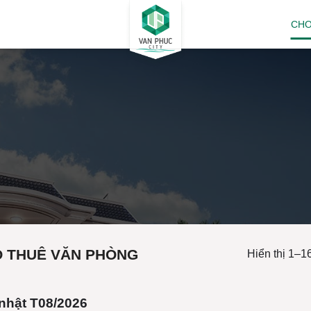
CHO
CHO THUÊ NHÀ KĐT VẠN PHÚC
ANH MỤC CHO THUÊ VĂN PHÒNG THEO TẦ
 THUÊ VĂN PHÒNG
Hiển thị 1–1
nhật T08/2026