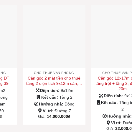
ÒNG
CHO THUÊ VĂN PHÒNG
CHO THUÊ VĂN 
ng DT
Căn góc 2 mặt tiền cho thuê
Căn góc 12x17m 
ng 39
tầng 2 diện tích 9x12m sàn,…
tầng trệt + tầng 2,
20m
0m2
Diện tích:
9x12m
Diện tích:
9x1
 lững
Kết cấu:
Tầng 2
Kết cấu:
Tầng t
am
Hướng nhà:
Đông
2
39
Vị trí:
Đường 7
Hướng nhà
₫
Giá:
14.000.000
₫
Vị trí:
Đườ
Giá:
32.000.