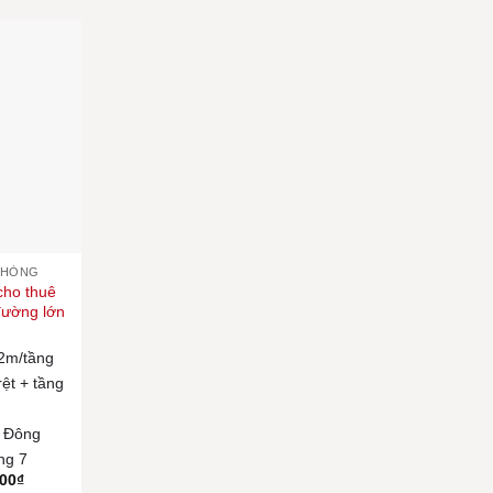
PHÒNG
cho thuê
 đường lớn
2m/tầng
rệt + tầng
:
Đông
ng 7
000
₫