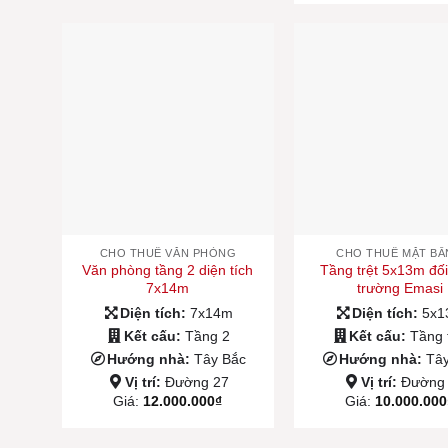
CHO THUÊ VĂN PHÒNG
CHO THUÊ MẶT B
Văn phòng tầng 2 diện tích
Tầng trệt 5x13m đối
7x14m
trường Emasi
Diện tích:
7x14m
Diện tích:
5x
Kết cấu:
Tầng 2
Kết cấu:
Tầng 
Hướng nhà:
Tây Bắc
Hướng nhà:
Tâ
Vị trí:
Đường 27
Vị trí:
Đường
Giá:
12.000.000
₫
Giá:
10.000.000