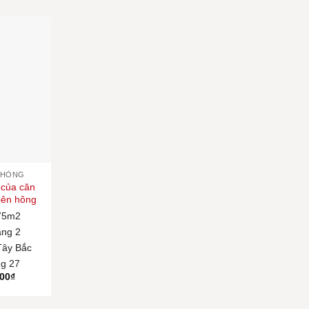
PHÒNG
 của căn
bên hông
75m2
ng 2
Tây Bắc
g 27
000
₫