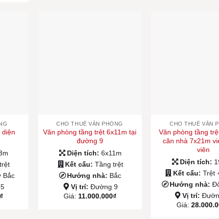
ẰNG
CHO THUÊ VĂN PHÒNG
CHO THUÊ VĂN 
 diện
Văn phòng tầng trệt 6x11m tại
Văn phòng tầng trệ
đường 9
căn nhà 7x21m vi
viên
13m
Diện tích:
6x11m
Diện tích:
1
trệt
Kết cấu:
Tầng trệt
Kết cấu:
Trệt 
y Bắc
Hướng nhà:
Bắc
Hướng nhà:
Đ
 5
Vị trí:
Đường 9
Vị trí:
Đườn
₫
Giá:
11.000.000
₫
Giá:
28.000.