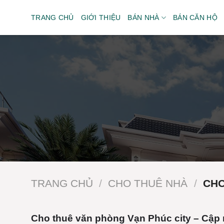
Bỏ
TRANG CHỦ
GIỚI THIỆU
BÁN NHÀ
BÁN CĂN HỘ
qua
nội
dung
D
TRANG CHỦ
/
CHO THUÊ NHÀ
/
CHO
Cho thuê văn phòng Vạn Phúc city – Cập 