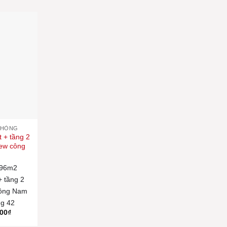
PHÒNG
t + tầng 2
ew công
96m2
+ tầng 2
ông Nam
g 42
000
₫