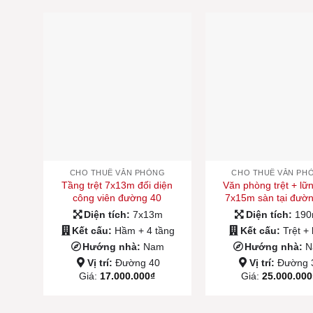
CHO THUÊ VĂN PHÒNG
CHO THUÊ VĂN PH
Tầng trệt 7x13m đối diện
Văn phòng trệt + lữ
công viên đường 40
7x15m sàn tại đườ
Diện tích:
7x13m
Diện tích:
19
Kết cấu:
Hầm + 4 tầng
Kết cấu:
Trệt +
Hướng nhà:
Nam
Hướng nhà:
N
Vị trí:
Đường 40
Vị trí:
Đường 
Giá:
17.000.000
₫
Giá:
25.000.000