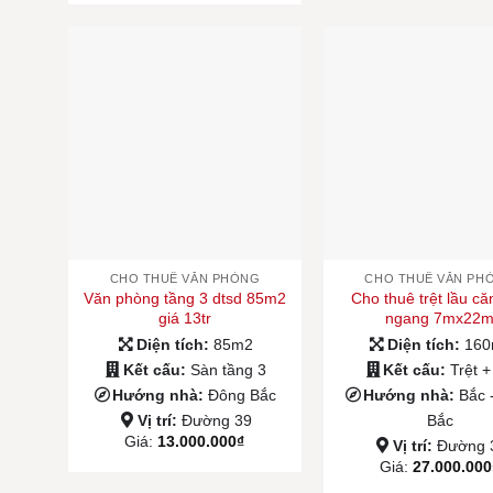
CHO THUÊ VĂN PHÒNG
CHO THUÊ VĂN PH
Văn phòng tầng 3 dtsd 85m2
Cho thuê trệt lầu c
giá 13tr
ngang 7mx22
Diện tích:
85m2
Diện tích:
16
Kết cấu:
Sàn tầng 3
Kết cấu:
Trệt +
Hướng nhà:
Đông Bắc
Hướng nhà:
Bắc 
Vị trí:
Đường 39
Bắc
Giá:
13.000.000
₫
Vị trí:
Đường 
Giá:
27.000.000