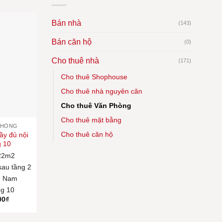
mới
nhất
Bán nhà
(143)
Bán căn hộ
(0)
Cho thuê nhà
(171)
Cho thuê Shophouse
Cho thuê nhà nguyên căn
Cho thuê Văn Phòng
Cho thuê mặt bằng
PHÒNG
Cho thuê căn hộ
y đủ nội
g 10
22m2
sau tầng 2
:
Nam
g 10
00
₫