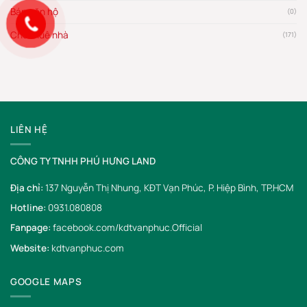
Bán căn hộ
(0)
Cho thuê nhà
(171)
LIÊN HỆ
CÔNG TY TNHH PHÚ HƯNG LAND
Địa chỉ:
137 Nguyễn Thị Nhung, KĐT Vạn Phúc, P. Hiệp Bình, TP.HCM
Hotline:
0931.080808
Fanpage:
facebook.com/kdtvanphuc.Official
Website:
kdtvanphuc.com
GOOGLE MAPS