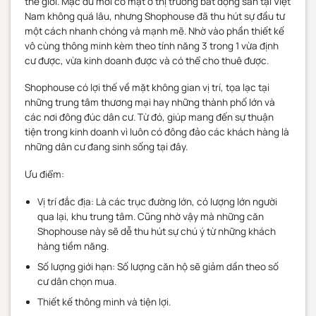
thế giới. Mặc dù mới có mặt ở thị trường bất động sản tại Việt
Nam không quá lâu, nhưng Shophouse đã thu hút sự đầu tư
một cách nhanh chóng và mạnh mẽ. Nhờ vào phần thiết kế
vô cùng thông minh kèm theo tính năng 3 trong 1 vừa định
cư được, vừa kinh doanh được và có thể cho thuê được.
Shophouse có lợi thế về mặt không gian vị trí, tọa lạc tại
những trung tâm thương mại hay những thành phố lớn và
các nơi đông đúc dân cư. Từ đó, giúp mang đến sự thuận
tiện trong kinh doanh vì luôn có đông đảo các khách hàng là
những dân cư đang sinh sống tại đây.
Ưu điểm:
Vị trí đắc địa: Là các trục đường lớn, có lượng lớn người
qua lại, khu trung tâm. Cũng nhờ vậy mà những căn
Shophouse này sẽ dễ thu hút sự chú ý từ những khách
hàng tiềm năng.
Số lượng giới hạn: Số lượng căn hộ sẽ giảm dần theo số
cư dân chọn mua.
Thiết kế thông minh và tiện lợi.