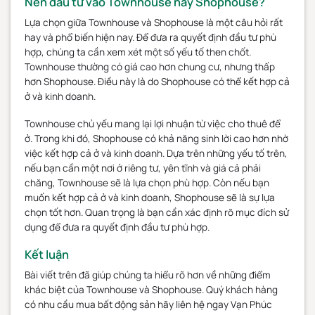
Nên đầu tư vào Townhouse hay Shophouse?
Lựa chọn giữa Townhouse và Shophouse là một câu hỏi rất
hay và phổ biến hiện nay. Để đưa ra quyết định đầu tư phù
hợp, chúng ta cần xem xét một số yếu tố then chốt.
Townhouse thường có giá cao hơn chung cư, nhưng thấp
hơn Shophouse. Điều này là do Shophouse có thể kết hợp cả
ở và kinh doanh.
Townhouse chủ yếu mang lại lợi nhuận từ việc cho thuê để
ở. Trong khi đó, Shophouse có khả năng sinh lời cao hơn nhờ
việc kết hợp cả ở và kinh doanh. Dựa trên những yếu tố trên,
nếu bạn cần một nơi ở riêng tư, yên tĩnh và giá cả phải
chăng, Townhouse sẽ là lựa chọn phù hợp. Còn nếu bạn
muốn kết hợp cả ở và kinh doanh, Shophouse sẽ là sự lựa
chọn tốt hơn. Quan trọng là bạn cần xác định rõ mục đích sử
dụng để đưa ra quyết định đầu tư phù hợp.
Kết luận
Bài viết trên đã giúp chúng ta hiểu rõ hơn về những điểm
khác biệt của
Townhouse và Shophouse. Quý khách hàng
có nhu cầu mua bất động sản hãy liên hệ ngay Vạn Phúc