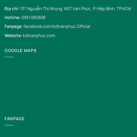
Địa chỉ:
137 Nguyễn Thị Nhung, KĐT Vạn Phúc, P. Hiệp Bình, TP.HCM
Hotline:
0931.080808
Fanpage:
facebook.com/kdtvanphuc.Official
Website:
kdtvanphuc.com
GOOGLE MAPS
FANPAGE