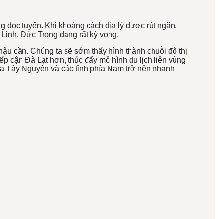
 dọc tuyến. Khi khoảng cách địa lý được rút ngắn,
Linh, Đức Trọng đang rất kỳ vọng.
 hậu cần. Chúng ta sẽ sớm thấy hình thành chuỗi đô thị
p cận Đà Lạt hơn, thúc đẩy mô hình du lịch liên vùng
giữa Tây Nguyên và các tỉnh phía Nam trở nên nhanh