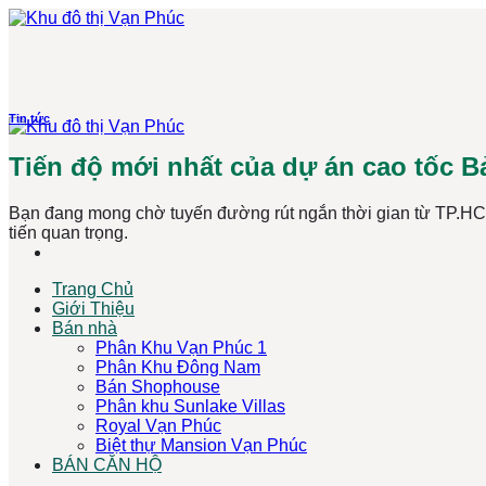
Bỏ
qua
nội
dung
Tin tức
Tiến độ mới nhất của dự án cao tốc 
Bạn đang mong chờ tuyến đường rút ngắn thời gian từ TP.HC
tiến quan trọng.
Trang Chủ
Giới Thiệu
Bán nhà
Phân Khu Vạn Phúc 1
Phân Khu Đông Nam
Bán Shophouse
Phân khu Sunlake Villas
Royal Vạn Phúc
Biệt thự Mansion Vạn Phúc
BÁN CĂN HỘ