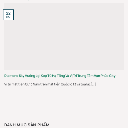
22
Th7
Diamond Sky Hưởng Lợi Kép Từ Hạ Tầng Và Vị Trí Trung Tâm Vạn Phúc City
Vị trí mặt tiền QL13 Nằm trên mặt tiền Quốc lộ 13 và tọa lạc[...]
DANH MỤC SẢN PHẨM