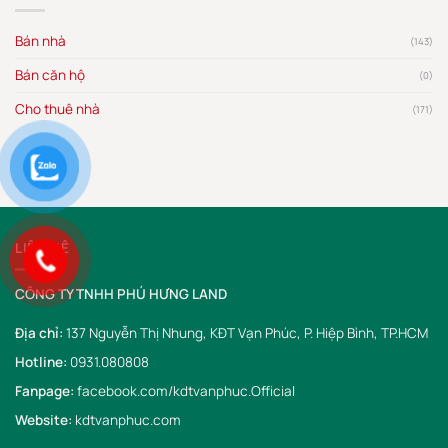
Bán nhà
(143)
Bán căn hộ
(0)
Cho thuê nhà
(171)
LIÊN HỆ
CÔNG TY TNHH PHÚ HƯNG LAND
Địa chỉ:
137 Nguyễn Thị Nhung, KĐT Vạn Phúc, P. Hiệp Bình, TP.HCM
Hotline:
0931.080808
Fanpage:
facebook.com/kdtvanphuc.Official
Website:
kdtvanphuc.com