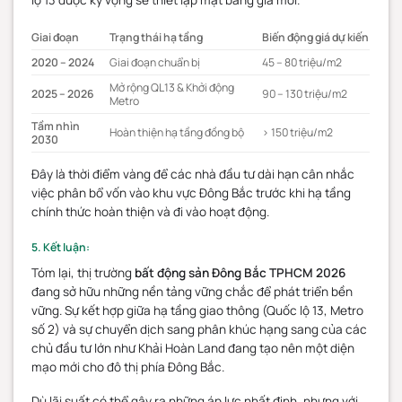
Giai đoạn
Trạng thái hạ tầng
Biến động giá dự kiến
2020 – 2024
Giai đoạn chuẩn bị
45 – 80 triệu/m2
Mở rộng QL13 & Khởi động
2025 – 2026
90 – 130 triệu/m2
Metro
Tầm nhìn
Hoàn thiện hạ tầng đồng bộ
> 150 triệu/m2
2030
Đây là thời điểm vàng để các nhà đầu tư dài hạn cân nhắc
việc phân bổ vốn vào khu vực Đông Bắc trước khi hạ tầng
chính thức hoàn thiện và đi vào hoạt động.
5. Kết luận:
Tóm lại, thị trường
bất động sản Đông Bắc TPHCM 2026
đang sở hữu những nền tảng vững chắc để phát triển bền
vững. Sự kết hợp giữa hạ tầng giao thông (Quốc lộ 13, Metro
số 2) và sự chuyển dịch sang phân khúc hạng sang của các
chủ đầu tư lớn như Khải Hoàn Land đang tạo nên một diện
mạo mới cho đô thị phía Đông Bắc.
Dù lãi suất có thể gây ra những áp lực nhất định, nhưng với