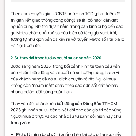
Theo các chuyên gia từ CBRE, mô hình TOD (phát triển đô
thị gắn liền giao thông công cộng) sẽ là “bộ não” dẫn dắt
nguồn cung. Những dự án nằm trong bán kính đi bộ đến các
ga Metro chắc chắn sẽ sở hữu biên độ tăng giá vượt trội,
tương tự như kịch bản đã xảy ra với tuyến Metro số 1 tại Xa lộ
Hà Nội trước đó.
2. Sự thay đổi trong tư duy người mua nhà năm 2026
Bước sang năm 2026, trong bối cảnh kinh tế toàn cầu vẫn
còn nhiều biến động và lãi suất có xu hướng tăng, hành vi
của khách hàng đã có sự dịch chuyển rõ rệt. Người mua
không còn “nhắm mắt” chạy theo các cơn sốt đất ảo hay
những dự án lướt sóng ngắn hạn.
Thay vào đó, phân khúc
bất động sản Đông Bắc TPHCM
2026
ghi nhận sự ưu tiên tuyệt đối cho các giá trị bền vững.
Người mua ở thực và các nhà đầu tư sành sỏi hiện nay chú
trọng vào:
Pháp lý minh bạch:
Chỉ xuống tiền tại các dự án có giấy