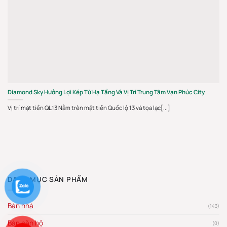
Diamond Sky Hưởng Lợi Kép Từ Hạ Tầng Và Vị Trí Trung Tâm Vạn Phúc City
Vị trí mặt tiền QL13 Nằm trên mặt tiền Quốc lộ 13 và tọa lạc[...]
DANH MỤC SẢN PHẨM
Bán nhà
(143)
Bán căn hộ
(0)