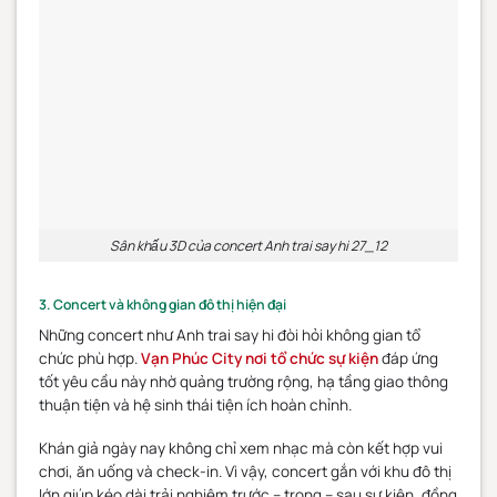
Sân khấu 3D của concert Anh trai say hi 27_12
3. Concert và không gian đô thị hiện đại
Những concert như Anh trai say hi đòi hỏi không gian tổ
chức phù hợp.
Vạn Phúc City nơi tổ chức sự kiện
đáp ứng
tốt yêu cầu này nhờ quảng trường rộng, hạ tầng giao thông
thuận tiện và hệ sinh thái tiện ích hoàn chỉnh.
Khán giả ngày nay không chỉ xem nhạc mà còn kết hợp vui
chơi, ăn uống và check-in. Vì vậy, concert gắn với khu đô thị
lớn giúp kéo dài trải nghiệm trước – trong – sau sự kiện, đồng