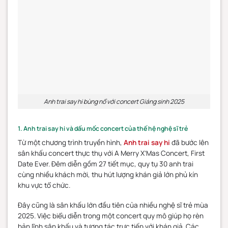
Anh trai say hi bùng nổ với concert Giáng sinh 2025
1. Anh trai say hi và dấu mốc concert của thế hệ nghệ sĩ trẻ
Từ một chương trình truyền hình,
Anh trai say hi
đã bước lên
sân khấu concert thực thụ với A Merry X’Mas Concert, First
Date Ever. Đêm diễn gồm 27 tiết mục, quy tụ 30 anh trai
cùng nhiều khách mời, thu hút lượng khán giả lớn phủ kín
khu vực tổ chức.
Đây cũng là sân khấu lớn đầu tiên của nhiều nghệ sĩ trẻ mùa
2025. Việc biểu diễn trong một concert quy mô giúp họ rèn
bản lĩnh sân khấu và tương tác trực tiếp với khán giả. Các