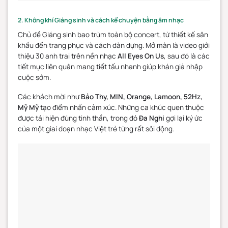
2. Không khí Giáng sinh và cách kể chuyện bằng âm nhạc
Chủ đề Giáng sinh bao trùm toàn bộ concert, từ thiết kế sân
khấu đến trang phục và cách dàn dựng. Mở màn là video giới
thiệu 30 anh trai trên nền nhạc
All Eyes On Us
, sau đó là các
tiết mục liên quân mang tiết tấu nhanh giúp khán giả nhập
cuộc sớm.
Các khách mời như
Bảo Thy, MIN, Orange, Lamoon, 52Hz,
Mỹ Mỹ
tạo điểm nhấn cảm xúc. Những ca khúc quen thuộc
được tái hiện đúng tinh thần, trong đó
Đa Nghi
gợi lại ký ức
của một giai đoạn nhạc Việt trẻ từng rất sôi động.