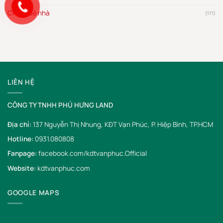
Cho thuê nhà
(171)
LIÊN HỆ
CÔNG TY TNHH PHÚ HƯNG LAND
Địa chỉ:
137 Nguyễn Thị Nhung, KĐT Vạn Phúc, P. Hiệp Bình, TP.HCM
Hotline:
0931.080808
Fanpage:
facebook.com/kdtvanphuc.Official
Website:
kdtvanphuc.com
GOOGLE MAPS