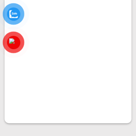
PHÂN KHU VẠN PHÚC 1
Bán nhà 6x20m tại đường 10 rộng 20m
Diện tích:
6x20
Kết cấu:
Hầm + 4 tầng
Hướng nhà:
Nam
Vị trí:
Đường 10
Giá:
25.500.000.000
₫