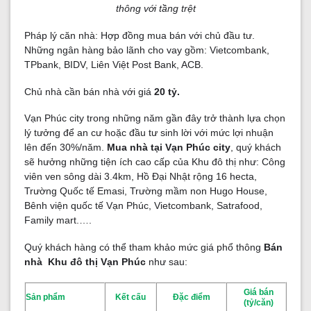
thông với tầng trệt
Pháp lý căn nhà: Hợp đồng mua bán với chủ đầu tư.
Những ngân hàng bảo lãnh cho vay gồm: Vietcombank,
TPbank, BIDV, Liên Việt Post Bank, ACB.
Chủ nhà cần bán nhà với giá
20 tỷ.
Vạn Phúc city trong những năm gần đây trở thành lựa chọn
lý tưởng để an cư hoặc đầu tư sinh lời với mức lợi nhuận
lên đến 30%/năm.
Mua nhà
tại Vạn Phúc city
, quý khách
sẽ hưởng những tiện ích cao cấp của Khu đô thị như: Công
viên ven sông dài 3.4km, Hồ Đại Nhật rộng 16 hecta,
Trường Quốc tế Emasi, Trường mầm non Hugo House,
Bênh viện quốc tế Vạn Phúc, Vietcombank, Satrafood,
Family mart.….
Quý khách hàng có thể tham khảo mức giá phổ thông
Bán
nhà Khu đô thị Vạn Phúc
như sau:
Giá bán
Sản phẩm
Kết cấu
Đặc điểm
(tỷ/căn)