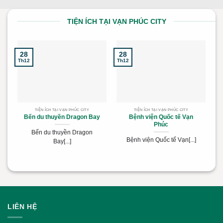
TIỆN ÍCH TẠI VẠN PHÚC CITY
28
28
2
Th12
Th12
Th
TIỆN ÍCH TẠI VẠN PHÚC CITY
TIỆN ÍCH TẠI VẠN PHÚC CITY
Bến du thuyền Dragon Bay
Bệnh viện Quốc tế Vạn
Phúc
Bến du thuyền Dragon
Bệnh viện Quốc tế Vạn[...]
Bay[...]
LIÊN HỆ