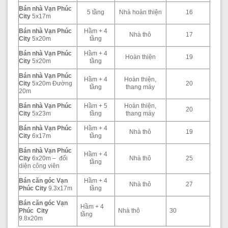
Bán nhà Vạn Phúc
5 tầng
Nhà hoàn thiện
16
City
5x17m
Bán nhà Vạn Phúc
Hầm + 4
Nhà thô
17
City
5x20m
tầng
Bán nhà Vạn Phúc
Hầm + 4
Hoàn thiện
19
City
5x20m
tầng
Bán nhà Vạn Phúc
Hầm + 4
Hoàn thiện,
City
5x20m Đường
20
tầng
thang máy
20m
Bán nhà Vạn Phúc
Hầm + 5
Hoàn thiện,
20
City
5x23m
tầng
thang máy
Bán nhà Vạn Phúc
Hầm + 4
Nhà thô
19
City
6x17m
tầng
Bán nhà Vạn Phúc
Hầm + 4
City
6x20m – đối
Nhà thô
25
tầng
diện công viên
Bán căn góc Vạn
Hầm + 4
Nhà thô
27
Phúc City
9.3x17m
tầng
Bán căn góc Vạn
Hầm + 4
Phúc City
Nhà thô
30
tầng
9.8x20m