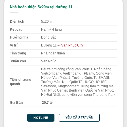
Nhà hoàn thiện 5x20m tại đường 11
Diện tích
5x20m
Kết cấu:
Hầm + 4 tầng
Hướng nhà:
Đông Bắc
Vị trí:
Đường 11 –
Vạn Phúc City
Tình trạng
Nhà hoàn thiện
Phân khu
Vạn Phúc 1
Bãi xe hơi công cộng Vạn Phúc 1, Ngân hàng
Vietcombank, Viettinbank, TPBank, Công viên
Hồ bơi Vạn Phúc 1, Trường Quốc Tế EMASI,
Tiện ích xung
Trường Mầm Non Quốc Tế HUGO HOUSE,
quanh
Satrafood, Kingfoodmart, Trung tâm thương mại
Vạn Phúc Center, Bệnh viện Quốc tế Vạn Phúc,
Hồ Đại Nhật, công viên ven song The Long Park
Giá Bán
20.7 tỷ
YÊU CẦU TƯ VẤN
HOTLINE