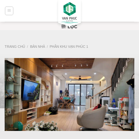
Bỏ
qua
nội
dung
LỌC
TRANG CHỦ
/
BÁN NHÀ
/
PHÂN KHU VẠN PHÚC 1