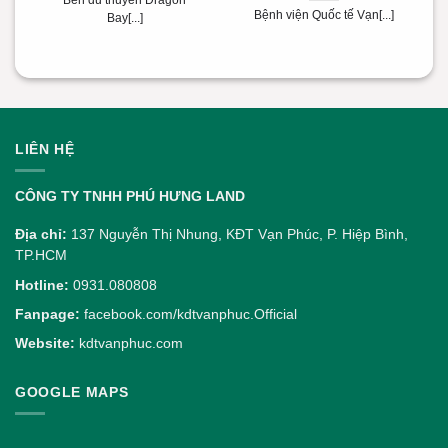
Bến du thuyền Dragon
Bệnh viện Quốc tế Vạn[...]
Bay[...]
LIÊN HỆ
CÔNG TY TNHH PHÚ HƯNG LAND
Địa chỉ:
137 Nguyễn Thị Nhung, KĐT Vạn Phúc, P. Hiệp Bình,
TP.HCM
Hotline:
0931.080808
Fanpage:
facebook.com/kdtvanphuc.Official
Website:
kdtvanphuc.com
GOOGLE MAPS