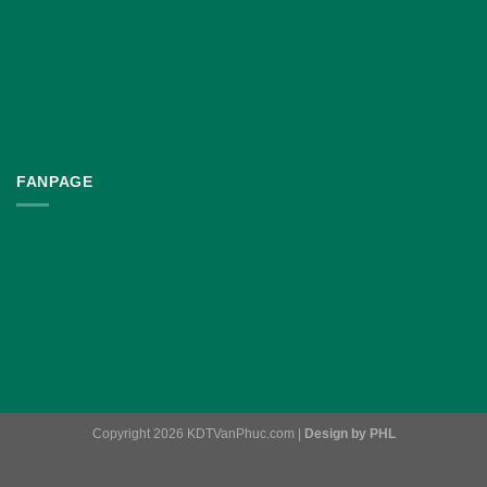
FANPAGE
Copyright 2026 KDTVanPhuc.com |
Design by PHL