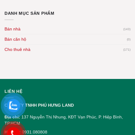
DANH MỤC SẢN PHẨM
Bán nhà
(143)
Bán căn hộ
(0)
Cho thuê nhà
(171)
LIÊN HỆ
CÔNG TY TNHH PHÚ HƯNG LAND
Địa chỉ:
137 Nguyễn Thị Nhung, KĐT Vạn Phúc, P. Hiệp Bình,
TP.HCM
Hotline:
0931.080808