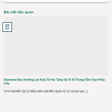
Bài viết liên quan
22
Th7
Diamond Sky Hưởng Lợi Kép Từ Hạ Tầng Và Vị Trí Trung Tâm Vạn Phúc
City
Vị trí mặt tiền QL13 Nằm trên mặt tiền Quốc lộ 13 và tọa lạc[...]