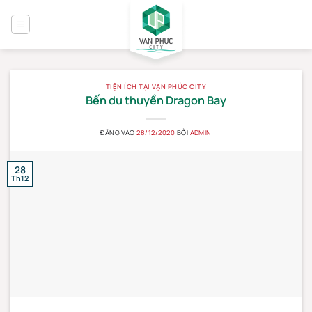
Bỏ
qua
nội
dung
TIỆN ÍCH TẠI VẠN PHÚC CITY
Bến du thuyền Dragon Bay
ĐĂNG VÀO
28/12/2020
BỞI
ADMIN
28
Th12