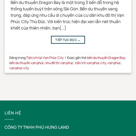
Bến du thuyền Dragon Bay là một trong 3 bến đỗ trong hệ
thống tuyến buýt trên sông Sài Gòn. Bến du thuyền sang
trọng, đáp ứng nhu cầu di chuyển của cư dân khu đô thị Vạn
Phúc City Thủ Đức. Với kiến trúc hiện đại xen lẫn nét thuần
khiết của thiên nhiên, bạn[…]
TIẾP TỤC ĐỌC
→
Đăng trong
Tiện ích tại Vạn Phúc City
|
Được gắn thẻ
bến du thuyền Dragon Bay
,
bến du thuyền vạn phúc
,
khu đô thị vạn phúc
,
tiện ích vạn phúc city
,
vạn phúc
,
vạn phúc city
LIÊN HỆ
CÔNG TY TNHH PHÚ HƯNG LAND