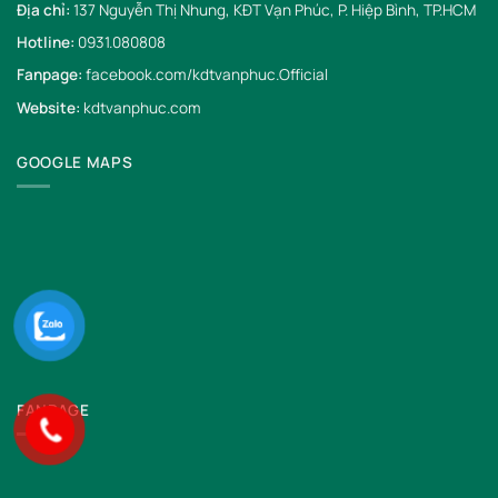
Địa chỉ:
137 Nguyễn Thị Nhung, KĐT Vạn Phúc, P. Hiệp Bình, TP.HCM
Hotline:
0931.080808
Fanpage:
facebook.com/kdtvanphuc.Official
Website:
kdtvanphuc.com
GOOGLE MAPS
FANPAGE