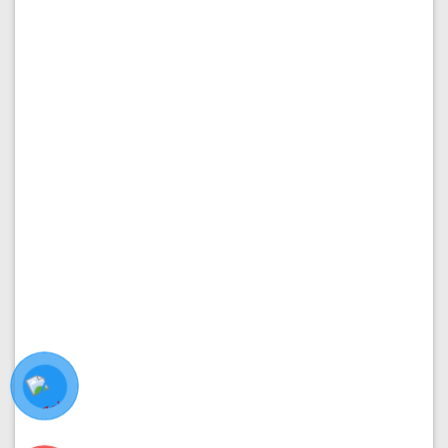
Diện tích:
5x17m
Kết cấu:
5 tầng
Hướng nhà:
Nam
Vị trí:
Đường 2
Giá:
17.500.000.000
₫