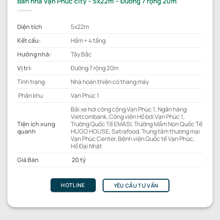
Bán nhà Vạn Phúc city – 5x22m – Đường 7 rộng 20m
Diện tích
5x22m
Kết cấu:
Hầm + 4 tầng
Hướng nhà:
Tây Bắc
Vị trí:
Đường 7 rộng 20m
Tình trạng
Nhà hoàn thiện có thang máy
Phân khu
Vạn Phúc 1
Bãi xe hơi công cộng Vạn Phúc 1, Ngân hàng
Vietcombank, Công viên Hồ bơi Vạn Phúc 1,
Tiện ích xung
Trường Quốc Tế EMASI, Trường Mầm Non Quốc Tế
quanh
HUGO HOUSE, Satrafood, Trung tâm thương mại
Vạn Phúc Center, Bệnh viện Quốc tế Vạn Phúc,
Hồ Đại Nhật
Giá Bán
20 tỷ
HOTLINE
YÊU CẦU TƯ VẤN