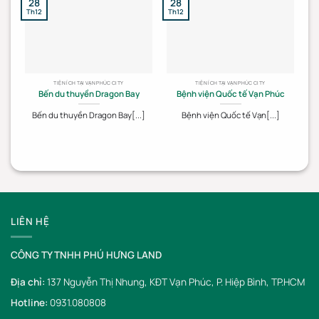
28
28
2
Th12
Th12
Th
TIỆN ÍCH TẠI VẠN PHÚC CITY
TIỆN ÍCH TẠI VẠN PHÚC CITY
Bến du thuyền Dragon Bay
Bệnh viện Quốc tế Vạn Phúc
Bến du thuyền Dragon Bay[...]
Bệnh viện Quốc tế Vạn[...]
LIÊN HỆ
CÔNG TY TNHH PHÚ HƯNG LAND
Địa chỉ:
137 Nguyễn Thị Nhung, KĐT Vạn Phúc, P. Hiệp Bình, TP.HCM
Hotline:
0931.080808