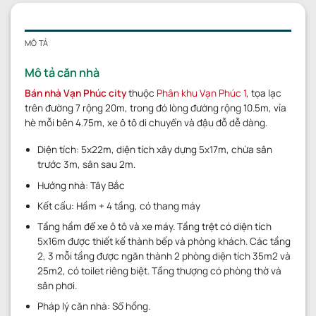
MÔ TẢ
Mô tả căn nhà
Bán nhà Vạn Phúc city
thuộc
Phân khu Vạn Phúc 1
, tọa lạc
trên đường 7 rộng 20m, trong đó lòng đường rộng 10.5m, vỉa
hè mỗi bên 4.75m, xe ô tô di chuyển và đậu đỗ dễ dàng.
Diện tích: 5x22m, diện tích xây dựng 5x17m, chừa sân
trước 3m, sân sau 2m.
Hướng nhà: Tây Bắc
Kết cấu: Hầm + 4 tầng, có thang máy
Tầng hầm để xe ô tô và xe máy. Tầng trệt có diện tích
5x16m được thiết kế thành bếp và phòng khách. Các tầng
2, 3 mỗi tầng được ngăn thành 2 phòng diện tích 35m2 và
25m2, có toilet riêng biệt. Tầng thượng có phòng thờ và
sân phơi.
Pháp lý căn nhà: Sổ hồng.