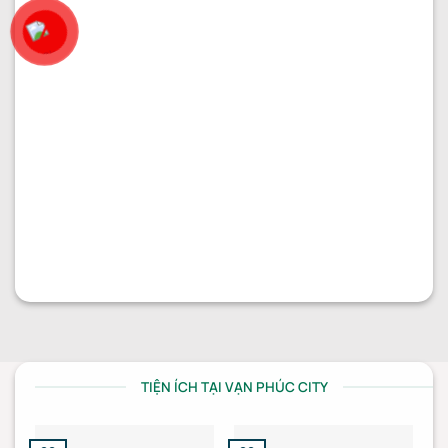
PHÂN KHU VẠN PHÚC 1
Bán nhà 6x20m tại đường 10 rộng 20m
Diện tích:
6x20
Kết cấu:
Hầm + 4 tầng
Hướng nhà:
Nam
Vị trí:
Đường 10
Giá:
25.500.000.000
₫
TIỆN ÍCH TẠI VẠN PHÚC CITY