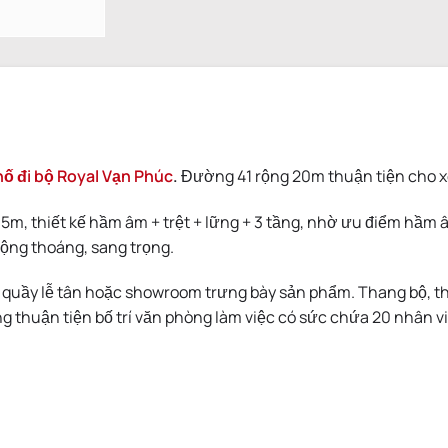
ố đi bộ Royal Vạn Phúc
.
Đường 41 rộng 20m thuận tiện cho xe
5m, thiết kế hầm âm + trệt + lững + 3 tầng, nhờ ưu điểm hầm
rộng thoáng, sang trọng.
m quầy lễ tân hoặc showroom trưng bày sản phẩm. Thang bộ, tha
ng thuận tiện bố trí văn phòng làm việc có sức chứa 20 nhân v