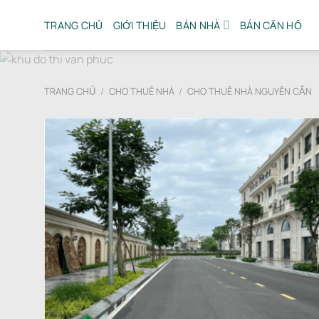
Bỏ
qua
TRANG CHỦ
GIỚI THIỆU
BÁN NHÀ
BÁN CĂN HỘ
nội
dung
TRANG CHỦ
/
CHO THUÊ NHÀ
/
CHO THUÊ NHÀ NGUYÊN CĂN