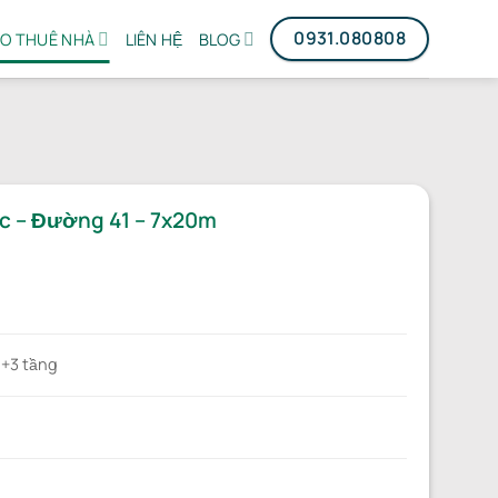
0931.080808
O THUÊ NHÀ
LIÊN HỆ
BLOG
c – Đường 41 – 7x20m
 +3 tầng