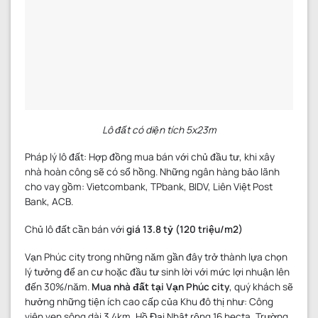
Lô đất có diện tích 5x23m
Pháp lý lô đất: Hợp đồng mua bán với chủ đầu tư, khi xây
nhà hoàn công sẽ có sổ hồng. Những ngân hàng bảo lãnh
cho vay gồm: Vietcombank, TPbank, BIDV, Liên Việt Post
Bank, ACB.
Chủ lô đất cần bán với
giá 13.8 tỷ (120 triệu/m2)
Vạn Phúc city trong những năm gần đây trở thành lựa chọn
lý tưởng để an cư hoặc đầu tư sinh lời với mức lợi nhuận lên
đến 30%/năm.
Mua
nhà đất
tại Vạn Phúc city
, quý khách sẽ
hưởng những tiện ích cao cấp của Khu đô thị như: Công
viên ven sông dài 3.4km, Hồ Đại Nhật rộng 16 hecta, Trường