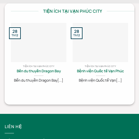
TIỆN ÍCH TẠI VẠN PHÚC CITY
28
28
2
Th12
Th12
Th
TIỆN ÍCH TẠI VẠN PHÚC CITY
TIỆN ÍCH TẠI VẠN PHÚC CITY
Bến du thuyền Dragon Bay
Bệnh viện Quốc tế Vạn Phúc
Bến du thuyền Dragon Bay[...]
Bệnh viện Quốc tế Vạn[...]
LIÊN HỆ