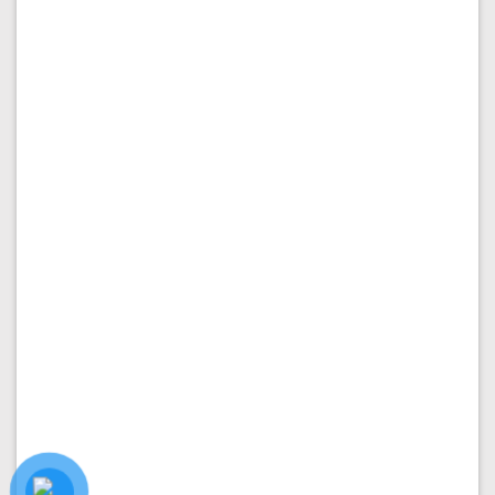
PHÂN KHU VẠN PHÚC 1
Nhà hoàn thiện 5x17m (5 tầng) giá chỉ 17.5 tỷ
Diện tích:
5x17m
Kết cấu:
5 tầng
Hướng nhà:
Nam
Vị trí:
Đường 2
Giá:
17.500.000.000
₫