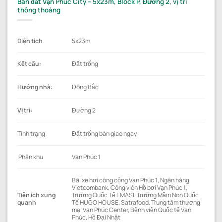
Bán đất Vạn Phúc City – 5x23m, Block P, Đường 2, vị trí
thông thoáng
Diện tích
5x23m
Kết cấu:
Đất trống
Hướng nhà:
Đông Bắc
Vị trí:
Đường 2
Tình trạng
Đất trống bàn giao ngay
Phân khu
Vạn Phúc 1
Bãi xe hơi công cộng Vạn Phúc 1, Ngân hàng
Vietcombank, Công viên Hồ bơi Vạn Phúc 1,
Tiện ích xung
Trường Quốc Tế EMASI, Trường Mầm Non Quốc
quanh
Tế HUGO HOUSE, Satrafood, Trung tâm thương
mại Vạn Phúc Center, Bệnh viện Quốc tế Vạn
Phúc, Hồ Đại Nhật