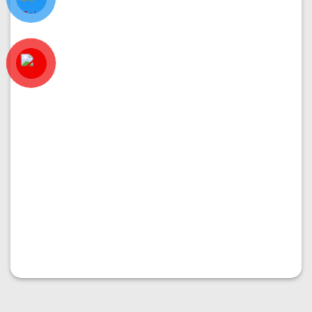
PHÂN KHU VẠN PHÚC 1
Bán nhà 6x20m tại đường 10 rộng 20m
Diện tích:
6x20
Kết cấu:
Hầm + 4 tầng
Hướng nhà:
Nam
Vị trí:
Đường 10
Giá:
25.500.000.000
₫