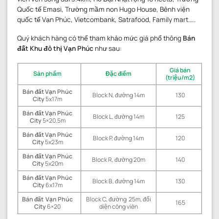
Quốc tế Emasi, Trường mầm non Hugo House, Bênh viện
quốc tế Vạn Phúc, Vietcombank, Satrafood, Family mart.….
Quý khách hàng có thể tham khảo mức giá phổ thông
Bán
đất Khu đô thị Vạn Phúc
như sau:
Giá bán
Sản phẩm
Đặc điểm
(triệu/m2)
Bán đất Vạn Phúc
Block N, đường 14m
130
City
5x17m
Bán đất Vạn Phúc
Block L, đường 14m
125
City
5×20.5m
Bán đất Vạn Phúc
Block P, đường 14m
120
City
5x23m
Bán đất Vạn Phúc
Block R, đường 20m
140
City
5x20m
Bán đất Vạn Phúc
Block B, đường 14m
130
City
6x17m
Bán đất Vạn Phúc
Block C, đường 25m, đối
165
City
6×20
diện công viên