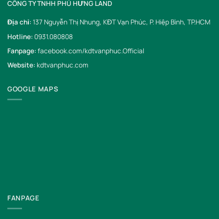
CÔNG TY TNHH PHÚ HƯNG LAND
Địa chỉ:
137 Nguyễn Thị Nhung, KĐT Vạn Phúc, P. Hiệp Bình, TP.HCM
Hotline:
0931.080808
Fanpage:
facebook.com/kdtvanphuc.Official
Website:
kdtvanphuc.com
GOOGLE MAPS
FANPAGE