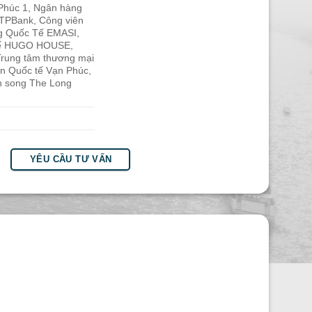
 Phúc 1, Ngân hàng
 TPBank, Công viên
ng Quốc Tế EMASI,
ế HUGO HOUSE,
Trung tâm thương mại
ện Quốc tế Vạn Phúc,
en song The Long
YÊU CẦU TƯ VẤN