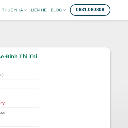
0931.080808
 THUÊ NHÀ
LIÊN HỆ
BLOG
e Đinh Thị Thi
c)
ity
oài