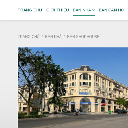
Bỏ
TRANG CHỦ
GIỚI THIỆU
BÁN NHÀ
BÁN CĂN HỘ
qua
nội
dung
TRANG CHỦ
/
BÁN NHÀ
/
BÁN SHOPHOUSE