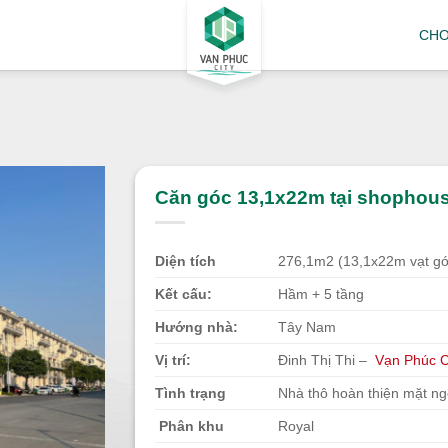
CHO
Căn góc 13,1x22m tại shophous
Diện tích
276,1m2 (13,1x22m vạt gó
Kết cấu:
Hầm + 5 tầng
Hướng nhà:
Tây Nam
Vị trí:
Đinh Thị Thi –
Vạn Phúc C
Tình trạng
Nhà thô hoàn thiện mặt ng
Phân khu
Royal