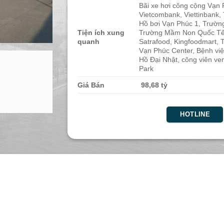
Bãi xe hơi công cộng Vạn
Vietcombank, Viettinbank,
Hồ bơi Vạn Phúc 1, Trườ
Tiện ích xung
Trường Mầm Non Quốc T
quanh
Satrafood, Kingfoodmart, 
Vạn Phúc Center, Bệnh vi
Hồ Đại Nhật, công viên v
Park
Giá Bán
98,68 tỷ
HOTLINE