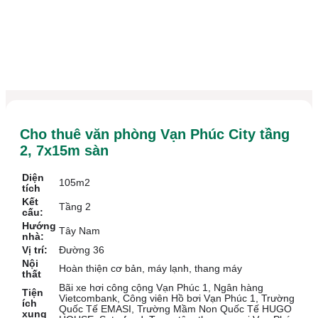
Cho thuê văn phòng Vạn Phúc City tầng
2, 7x15m sàn
Diện
105m2
tích
Kết
Tầng 2
cấu:
Hướng
Tây Nam
nhà:
Vị trí:
Đường 36
Nội
Hoàn thiện cơ bản, máy lạnh, thang máy
thất
Bãi xe hơi công cộng Vạn Phúc 1, Ngân hàng
Tiện
Vietcombank, Công viên Hồ bơi Vạn Phúc 1, Trường
ích
Quốc Tế EMASI, Trường Mầm Non Quốc Tế HUGO
xung