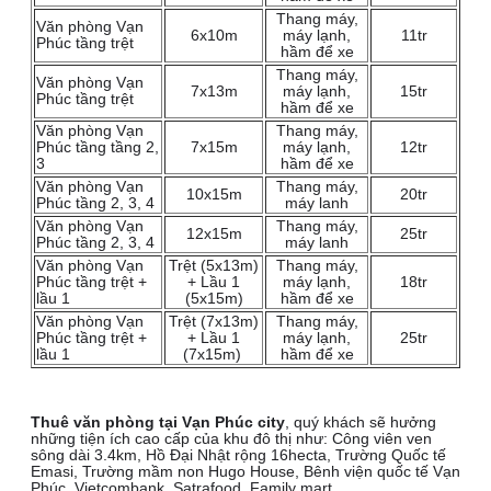
Thang máy,
Văn phòng Vạn
6x10m
máy lạnh,
11tr
Phúc tầng trệt
hầm để xe
Thang máy,
Văn phòng Vạn
7x13m
máy lạnh,
15tr
Phúc tầng trệt
hầm để xe
Văn phòng Vạn
Thang máy,
Phúc tầng tầng 2,
7x15m
máy lạnh,
12tr
3
hầm để xe
Văn phòng Vạn
Thang máy,
10x15m
20tr
Phúc tầng 2, 3, 4
máy lanh
Văn phòng Vạn
Thang máy,
12x15m
25tr
Phúc tầng 2, 3, 4
máy lanh
Văn phòng Vạn
Trệt (5x13m)
Thang máy,
Phúc tầng trệt +
+ Lầu 1
máy lạnh,
18tr
lầu 1
(5x15m)
hầm để xe
Văn phòng Vạn
Trệt (7x13m)
Thang máy,
Phúc tầng trệt +
+ Lầu 1
máy lạnh,
25tr
lầu 1
(7x15m)
hầm để xe
Thuê văn phòng tại Vạn Phúc city
, quý khách sẽ hưởng
những tiện ích cao cấp của khu đô thị như: Công viên ven
sông dài 3.4km, Hồ Đại Nhật rộng 16hecta, Trường Quốc tế
Emasi, Trường mầm non Hugo House, Bênh viện quốc tế Vạn
Phúc, Vietcombank, Satrafood, Family mart.….