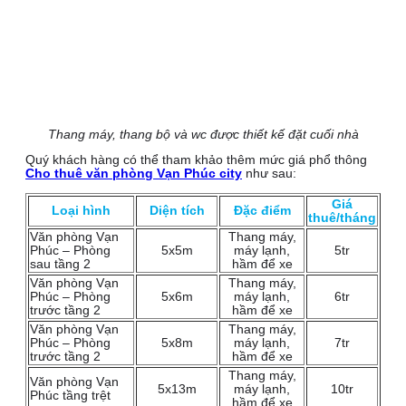
Thang máy, thang bộ và wc được thiết kế đặt cuối nhà
Quý khách hàng có thể tham khảo thêm mức giá phổ thông
Cho thuê văn phòng Vạn Phúc city
như sau:
Giá
Loại hình
Diện tích
Đặc điểm
thuê/tháng
Văn phòng Vạn
Thang máy,
Phúc – Phòng
5x5m
máy lạnh,
5tr
sau tầng 2
hầm để xe
Văn phòng Vạn
Thang máy,
Phúc – Phòng
5x6m
máy lạnh,
6tr
trước tầng 2
hầm để xe
Văn phòng Vạn
Thang máy,
Phúc – Phòng
5x8m
máy lạnh,
7tr
trước tầng 2
hầm để xe
Thang máy,
Văn phòng Vạn
5x13m
máy lạnh,
10tr
Phúc tầng trệt
hầm để xe