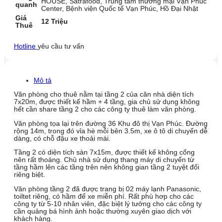
HOUSE, Satrafood, Trung tâm thương mại Vạn Phúc
quanh
Center, Bệnh viện Quốc tế Vạn Phúc, Hồ Đại Nhật
Giá
12 Triệu
Thuê
Hotline
yêu cầu tư vấn
Mô tả
Văn phòng cho thuê nằm tại tầng 2 của căn nhà diện tích
7x20m, được thiết kế hầm + 4 tầng, gia chủ sử dụng không
hết cần share tầng 2 cho các công ty thuê làm văn phòng.
Văn phòng tọa lại trên đường 36 Khu đô thị Vạn Phúc. Đường
rộng 14m, trong đó vỉa hè mỗi bên 3.5m, xe ô tô di chuyển dễ
dàng, có chỗ đậu xe thoải mái.
Tầng 2 có diện tích sàn 7x15m, được thiết kế không cổng
nên rất thoáng. Chủ nhà sử dụng thang máy di chuyển từ
tầng hầm lên các tầng trên nên không gian tầng 2 tuyệt đối
riêng biệt.
Văn phòng tầng 2 đã được trang bị 02 máy lạnh Panasonic,
toiltet riêng, có hầm để xe miễn phí. Rất phù hơp cho các
công ty từ 5-10 nhân viên, đặc biệt lý tưởng cho các công ty
cần quảng bá hình ảnh hoặc thường xuyên giao dịch với
khách hàng.