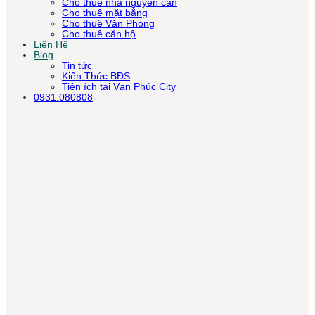
Cho thuê nhà nguyên căn
Cho thuê mặt bằng
Cho thuê Văn Phòng
Cho thuê căn hộ
Liên Hệ
Blog
Tin tức
Kiến Thức BĐS
Tiện ích tại Vạn Phúc City
0931.080808