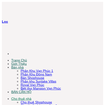
Bỏ
qua
nội
dung
Lọc
Trang Chủ
Giới Thiệu
Bán nhà
Phân Khu Vạn Phúc 1
Phân Khu Đông Nam
Bán Shophouse
Phân khu Sunlake Villas
Royal Vạn Phúc
Biệt thự Mansion Vạn Phúc
BÁN CĂN HỘ
Cho thuê nhà
Cho thuê Shophouse