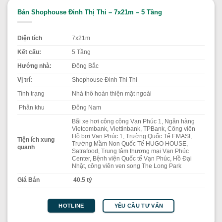
Bán Shophouse Đinh Thị Thi – 7x21m – 5 Tầng
Diện tích
7x21m
Kết cấu:
5 Tầng
Hướng nhà:
Đông Bắc
Vị trí:
Shophouse Đinh Thi Thi
Tình trạng
Nhà thô hoàn thiện mặt ngoài
Phân khu
Đông Nam
Bãi xe hơi công cộng Vạn Phúc 1, Ngân hàng
Vietcombank, Viettinbank, TPBank, Công viên
Hồ bơi Vạn Phúc 1, Trường Quốc Tế EMASI,
Tiện ích xung
Trường Mầm Non Quốc Tế HUGO HOUSE,
quanh
Satrafood, Trung tâm thương mại Vạn Phúc
Center, Bệnh viện Quốc tế Vạn Phúc, Hồ Đại
Nhật, công viên ven song The Long Park
Giá Bán
40.5 tỷ
YÊU CẦU TƯ VẤN
HOTLINE