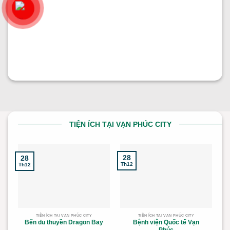
Diện tích:
7x21m
Kết cấu:
Trệt + lững + 3 tầng
Hướng nhà:
Đông Bắc
Vị trí:
Đinh Thị Thi
Giá:
39.500.000.000
₫
TIỆN ÍCH TẠI VẠN PHÚC CITY
28
28
2
Th12
Th12
Th
TIỆN ÍCH TẠI VẠN PHÚC CITY
TIỆN ÍCH TẠI VẠN PHÚC CITY
Bến du thuyền Dragon Bay
Bệnh viện Quốc tế Vạn