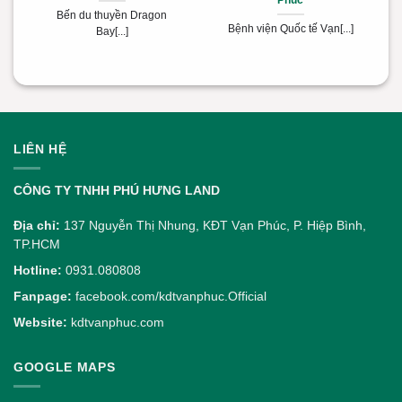
Phúc
Bến du thuyền Dragon
Bệnh viện Quốc tế Vạn[...]
Bay[...]
LIÊN HỆ
CÔNG TY TNHH PHÚ HƯNG LAND
Địa chỉ:
137 Nguyễn Thị Nhung, KĐT Vạn Phúc, P. Hiệp Bình,
TP.HCM
Hotline:
0931.080808
Fanpage:
facebook.com/kdtvanphuc.Official
Website:
kdtvanphuc.com
GOOGLE MAPS