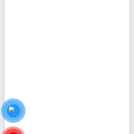
BÁN SHOPHOUSE
Shophouse Đinh Thị Thi dt 7x21m giá 39.5 tỷ