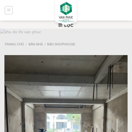
Bỏ
qua
nội
dung
LỌC
TRANG CHỦ
/
BÁN NHÀ
/
BÁN SHOPHOUSE