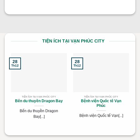
TIỆN ÍCH TẠI VẠN PHÚC CITY
28
28
2
Th12
Th12
Th
TIỆN ÍCH TẠI VẠN PHÚC CITY
TIỆN ÍCH TẠI VẠN PHÚC CITY
Bến du thuyền Dragon Bay
Bệnh viện Quốc tế Vạn
Phúc
Bến du thuyền Dragon
Bệnh viện Quốc tế Vạn[...]
Bay[...]