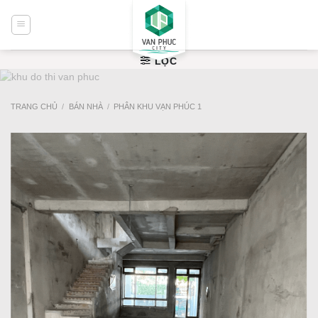
Bỏ
qua
nội
dung
LỌC
TRANG CHỦ
/
BÁN NHÀ
/
PHÂN KHU VẠN PHÚC 1