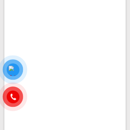
PHÂN KHU VẠN PHÚC 1
Bán nhà 6x20m tại đường 10 rộng 20m
Diện tích:
6x20
Kết cấu:
Hầm + 4 tầng
Hướng nhà:
Nam
Vị trí:
Đường 10
Giá:
25.500.000.000
₫