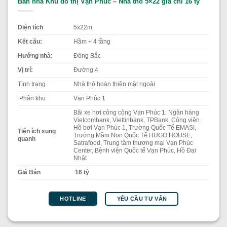
Bán nhà Khu đô thị Vạn Phúc – Nhà thô 5×22 giá chỉ 16 tỷ
Diện tích
5x22m
Kết cấu:
Hầm + 4 tầng
Hướng nhà:
Đông Bắc
Vị trí:
Đường 4
Tình trạng
Nhà thô hoàn thiện mặt ngoài
Phân khu
Vạn Phúc 1
Bãi xe hơi công cộng Vạn Phúc 1, Ngân hàng
Vietcombank, Viettinbank, TPBank, Công viên
Hồ bơi Vạn Phúc 1, Trường Quốc Tế EMASI,
Tiện ích xung
Trường Mầm Non Quốc Tế HUGO HOUSE,
quanh
Satrafood, Trung tâm thương mại Vạn Phúc
Center, Bệnh viện Quốc tế Vạn Phúc, Hồ Đại
Nhật
Giá Bán
16 tỷ
YÊU CẦU TƯ VẤN
HOTLINE