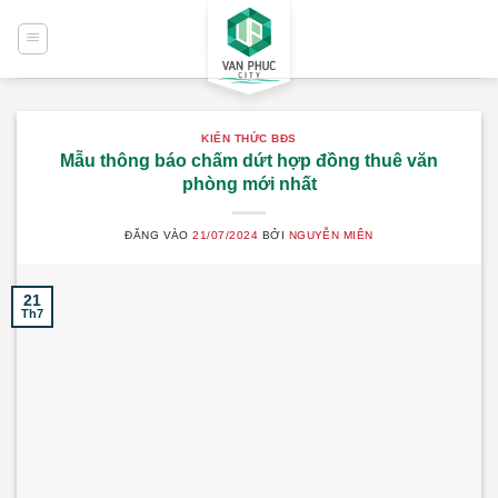
Bỏ
qua
nội
dung
KIẾN THỨC BĐS
Mẫu thông báo chấm dứt hợp đồng thuê văn
phòng mới nhất
ĐĂNG VÀO
21/07/2024
BỞI
NGUYỄN MIÊN
21
Th7