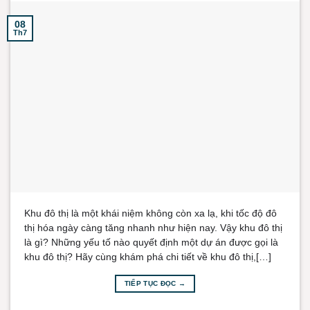
08
Th7
Khu đô thị là một khái niệm không còn xa lạ, khi tốc độ đô
thị hóa ngày càng tăng nhanh như hiện nay. Vậy khu đô thị
là gì? Những yếu tố nào quyết định một dự án được gọi là
khu đô thị? Hãy cùng khám phá chi tiết về khu đô thị,[…]
TIẾP TỤC ĐỌC
→